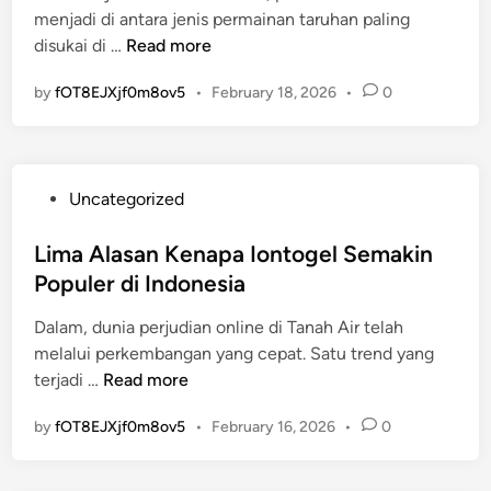
a
menjadi di antara jenis permainan taruhan paling
i
w
m
P
disukai di …
Read more
n
a
a
n
by
fOT8EJXjf0m8ov5
•
February 18, 2026
•
0
n
S
d
l
u
o
a
t
P
Uncategorized
n
:
o
P
A
s
Lima Alasan Kenapa Iontogel Semakin
o
r
t
Populer di Indonesia
k
e
e
e
a
Dalam, dunia perjudian online di Tanah Air telah
d
r
T
melalui perkembangan yang cepat. Satu trend yang
i
O
e
L
terjadi …
Read more
n
n
r
i
l
b
by
fOT8EJXjf0m8ov5
•
February 16, 2026
•
0
m
i
a
a
n
i
A