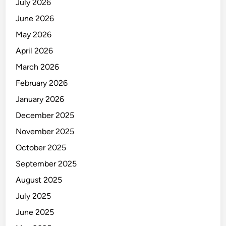
July 2026
g
June 2026
u
May 2026
l
a
April 2026
n
March 2026
!
February 2026
January 2026
December 2025
November 2025
October 2025
September 2025
August 2025
July 2025
June 2025