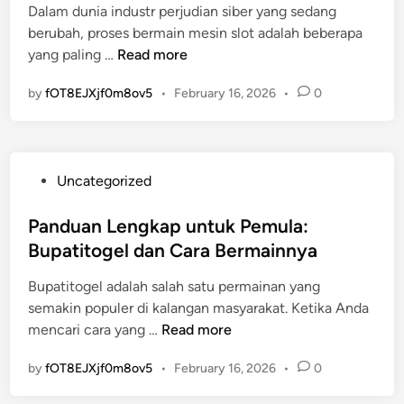
l
n
Dalam dunia industr perjudian siber yang sedang
d
m
S
d
berubah, proses bermain mesin slot adalah beberapa
i
a
e
a
K
yang paling …
Read more
n
m
m
p
a
p
a
by
fOT8EJXjf0m8ov5
a
•
February 16, 2026
•
0
w
u
k
t
a
a
i
k
n
n
n
a
S
A
P
P
Uncategorized
n
l
n
o
o
P
o
d
p
s
Panduan Lengkap untuk Pemula:
e
t
a
u
t
m
Bupatitogel dan Cara Bermainnya
:
:
l
e
a
P
M
e
Bupatitogel adalah salah satu permainan yang
d
i
e
e
r
semakin populer di kalangan masyarakat. Ketika Anda
i
n
t
m
d
P
mencari cara yang …
Read more
n
T
u
p
i
a
e
a
e
by
fOT8EJXjf0m8ov5
I
•
February 16, 2026
•
0
n
r
l
l
n
d
l
a