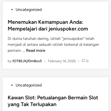
e
k
l
R
u
P
Uncategorized
a
a
n
o
s
k
t
s
Menemukan Kemampuan Anda:
a
y
u
t
Mempelajari dari jeniuspoker.com
n
a
k
e
K
t
P
Di dunia taruhan daring, istilah "jeniuspoker" telah
d
e
P
e
menjadi di antara sebuah istilah terkenal di kalangan
i
n
o
n
M
pemain. …
Read more
n
a
k
g
e
p
e
by
fOT8EJXjf0m8ov5
g
•
February 16, 2026
•
0
n
a
r
e
e
I
:
m
m
o
C
a
u
n
a
P
Uncategorized
r
k
t
r
o
S
a
o
a
s
Kawan Slot: Petualangan Bermain Slot
l
n
g
M
t
o
yang Tak Terlupakan
K
e
e
e
t
e