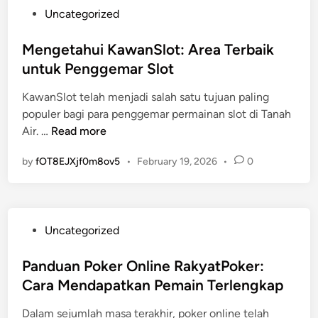
P
Uncategorized
A
o
n
s
Mengetahui KawanSlot: Area Terbaik
t
t
untuk Penggemar Slot
a
e
r
KawanSlot telah menjadi salah satu tujuan paling
d
a
populer bagi para penggemar permainan slot di Tanah
i
M
M
Air. …
Read more
n
a
e
n
by
fOT8EJXjf0m8ov5
•
February 19, 2026
•
0
n
u
g
s
e
i
t
a
P
Uncategorized
a
d
o
h
a
s
Panduan Poker Online RakyatPoker:
u
n
t
Cara Mendapatkan Pemain Terlengkap
i
A
e
K
l
Dalam sejumlah masa terakhir, poker online telah
d
a