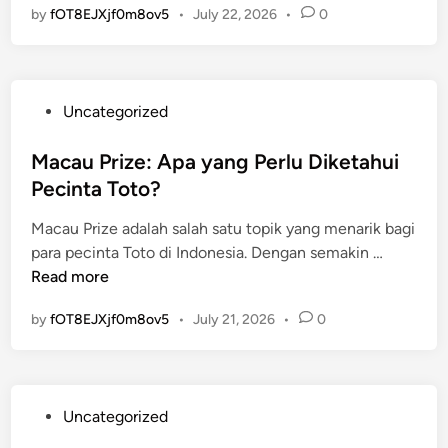
t
L
by
fOT8EJXjf0m8ov5
a
•
July 22, 2026
•
0
n
s
o
i
y
t
r
v
a
o
a
e
n
g
n
D
P
Uncategorized
g
e
M
r
o
P
l
e
a
s
Macau Prize: Apa yang Perlu Diketahui
e
:
l
w
t
r
Pecinta Toto?
P
a
y
e
l
e
l
a
Macau Prize adalah salah satu topik yang menarik bagi
d
u
l
u
n
M
para pecinta Toto di Indonesia. Dengan semakin …
i
A
u
i
g
a
Read more
n
n
a
P
T
c
d
n
u
by
fOT8EJXjf0m8ov5
a
•
July 21, 2026
•
0
a
a
g
l
k
u
I
s
B
P
n
a
o
r
v
:
P
l
Uncategorized
i
e
K
o
e
z