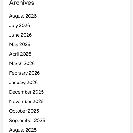
Archives
l
a
u
n
August 2026
a
g
r
July 2026
a
a
n
June 2026
n
p
May 2026
d
a
a
April 2026
d
n
a
March 2026
D
P
February 2026
a
e
t
January 2026
r
a
m
December 2025
L
a
November 2025
i
i
v
October 2025
n
e
a
September 2025
n
August 2025
T