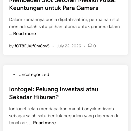
S
e
h
t
Keuntungan untuk Para Gamers
t
b
B
e
a
a
a
Dalam zamannya dunia digital saat ini, permainan slot
d
t
k
g
menjadi salah satu pilihan utama untuk gamers dalam
i
i
-
i
M
…
Read more
n
s
T
a
e
t
e
by
fOT8EJXjf0m8ov5
n
•
July 22, 2026
•
0
m
i
b
d
b
k
a
a
e
T
k
r
d
o
a
P
Uncategorized
i
a
t
n
o
K
h
o
:
s
Iontogel: Peluang Investasi atau
o
S
M
A
t
m
Sekadar Hiburan?
l
a
p
e
u
o
c
a
Iontogel telah mendapatkan minat banyak individu
d
n
t
a
S
sebagai salah satu bentuk perjudian yang digemari di
i
i
S
u
a
I
tanah air. …
Read more
n
t
e
:
j
o
a