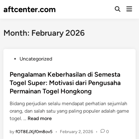
Skip
aftcenter.com
Mai
to
Men
content
Month:
February 2026
P
Uncategorized
o
s
Pengalaman Keberhasilan di Semesta
t
Togel Super: Motivasi dari Pengusaha
e
Permainan Togel Hongkong
d
i
Bidang perjudian selalu mendapat perhatian sejumlah
n
orang, dan salah satu yang paling populer adalah game
P
togel. …
Read more
e
by
fOT8EJXjf0m8ov5
•
February 2, 2026
•
0
n