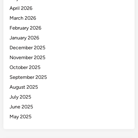
d
April 2026
a
March 2026
n
A
February 2026
m
January 2026
a
December 2025
n
November 2025
October 2025
September 2025
August 2025
July 2025
June 2025
May 2025