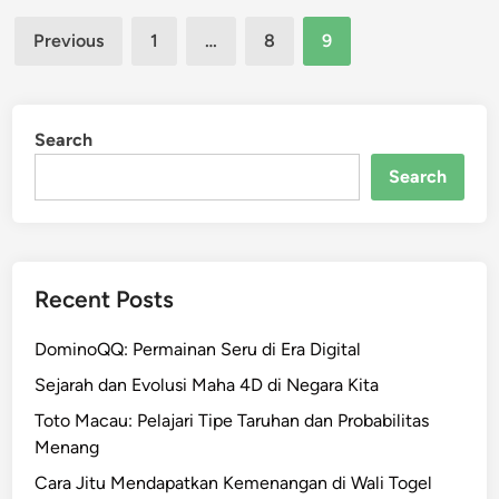
T
Posts
r
Previous
1
…
8
9
i
pagination
u
n
t
Search
u
Search
k
P
e
m
Recent Posts
u
l
DominoQQ: Permainan Seru di Era Digital
a
:
Sejarah dan Evolusi Maha 4D di Negara Kita
D
Toto Macau: Pelajari Tipe Taruhan dan Probabilitas
e
Menang
p
Cara Jitu Mendapatkan Kemenangan di Wali Togel
o