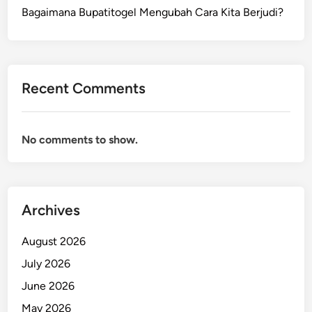
s
Bagaimana Bupatitogel Mengubah Cara Kita Berjudi?
i
t
P
u
Recent Comments
l
s
a
No comments to show.
y
a
n
g
E
Archives
f
i
August 2026
s
July 2026
i
June 2026
e
n
May 2026