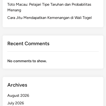
u
s
Toto Macau: Pelajari Tipe Taruhan dan Probabilitas
G
n
Menang
a
t
m
u
Cara Jitu Mendapatkan Kemenangan di Wali Togel
e
k
T
M
o
e
g
n
Recent Comments
e
i
l
n
y
g
No comments to show.
a
k
n
a
g
t
p
k
e
Archives
a
r
n
l
August 2026
P
u
e
July 2026