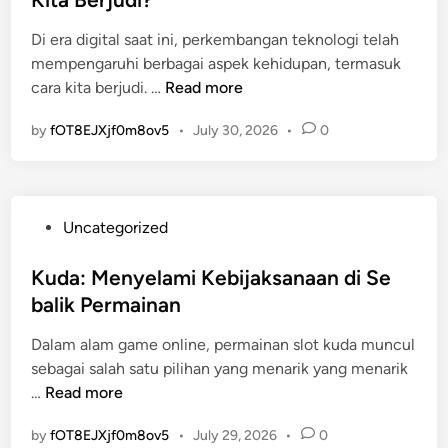
T
e
n
a
Di era digital saat ini, perkembangan teknologi telah
d
d
r
mempengaruhi berbagai aspek kehidupan, termasuk
i
a
u
B
cara kita berjudi. …
Read more
n
p
h
a
a
a
by
fOT8EJXjf0m8ov5
•
July 30, 2026
•
0
g
t
n
a
k
d
i
a
a
m
n
n
P
Uncategorized
a
K
P
o
n
e
r
s
Kuda: Menyelami Kebijaksanaan di Se
a
m
o
t
balik Permainan
B
e
b
e
u
n
a
Dalam alam game online, permainan slot kuda muncul
d
p
a
b
sebagai salah satu pilihan yang menarik yang menarik
i
a
n
i
K
…
Read more
n
t
g
l
u
i
a
by
fOT8EJXjf0m8ov5
i
•
July 29, 2026
•
0
d
t