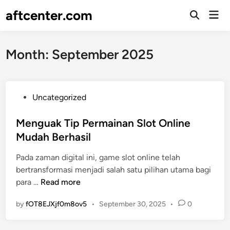
Skip
aftcenter.com
Mai
to
Men
content
Month:
September 2025
P
Uncategorized
o
s
Menguak Tip Permainan Slot Online
t
Mudah Berhasil
e
Pada zaman digital ini, game slot online telah
d
bertransformasi menjadi salah satu pilihan utama bagi
i
M
para …
Read more
n
e
by
fOT8EJXjf0m8ov5
•
September 30, 2025
•
0
n
g