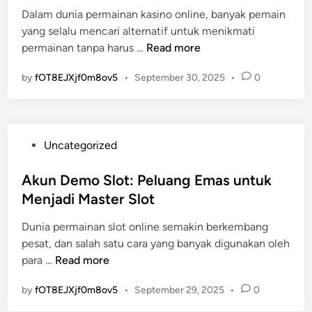
y
O
Dalam dunia permainan kasino online, banyak pemain
d
:
n
yang selalu mencari alternatif untuk menikmati
i
K
l
B
permainan tanpa harus …
Read more
n
a
i
e
b
n
by
fOT8EJXjf0m8ov5
•
September 30, 2025
•
0
r
a
e
m
r
M
a
T
u
i
e
d
P
Uncategorized
n
r
a
o
S
k
h
s
Akun Demo Slot: Peluang Emas untuk
l
i
B
t
Menjadi Master Slot
o
n
e
e
t
i
r
Dunia permainan slot online semakin berkembang
d
T
d
h
pesat, dan salah satu cara yang banyak digunakan oleh
i
a
a
a
A
para …
Read more
n
n
n
s
k
p
D
by
fOT8EJXjf0m8ov5
i
•
September 29, 2025
•
0
u
a
a
l
n