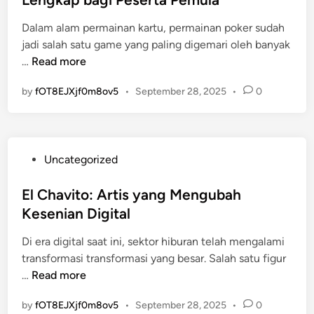
a
l
e
e
s
o
Dalam alam permainan kartu, permainan poker sudah
d
l
u
t
jadi salah satu game yang paling digemari oleh banyak
i
S
n
S
M
…
Read more
n
D
t
u
e
Y
u
by
fOT8EJXjf0m8ov5
•
September 28, 2025
g
•
0
n
:
k
a
g
P
M
r
g
r
e
R
a
e
n
P
Uncategorized
u
l
d
j
o
s
i
i
a
s
El Chavito: Artis yang Mengubah
h
P
k
d
t
Kesenian Digital
o
s
i
e
t
i
M
Di era digital saat ini, sektor hiburan telah mengalami
d
e
d
a
transformasi transformasi yang besar. Salah satu figur
i
n
a
s
E
…
Read more
n
s
n
t
l
i
S
by
fOT8EJXjf0m8ov5
e
•
September 28, 2025
•
0
C
P