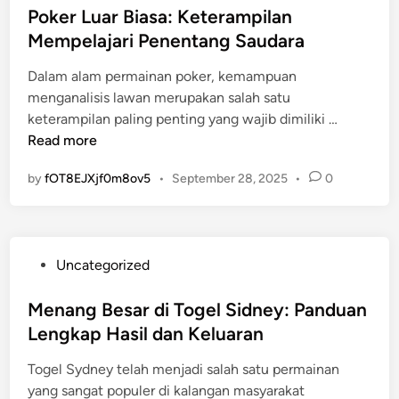
L
s
Poker Luar Biasa: Keterampilan
r
g
e
t
Mempelajari Penentang Saudara
G
u
n
e
a
b
g
Dalam alam permainan poker, kemampuan
d
m
a
k
menganalisis lawan merupakan salah satu
i
p
h
a
P
keterampilan paling penting yang wajib dimiliki …
n
a
K
p
o
Read more
n
e
b
k
g
s
a
by
fOT8EJXjf0m8ov5
•
September 28, 2025
•
0
e
M
e
g
r
e
n
i
L
r
i
P
u
a
a
e
P
Uncategorized
a
i
n
s
o
r
h
D
e
s
Menang Besar di Togel Sidney: Panduan
B
K
i
r
t
Lengkap Hasil dan Keluaran
i
e
g
t
e
a
m
i
Togel Sydney telah menjadi salah satu permainan
a
d
s
e
t
yang sangat populer di kalangan masyarakat
P
i
a