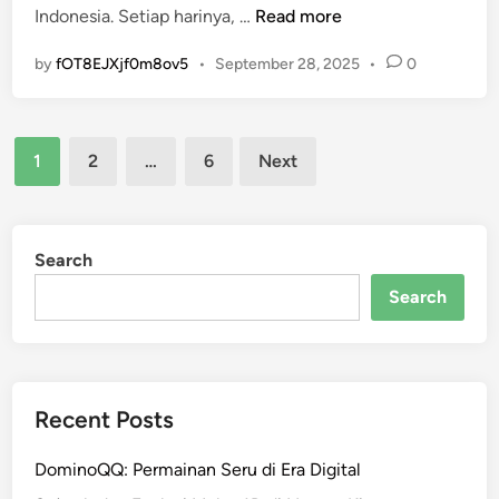
n
a
M
Indonesia. Setiap harinya, …
e
Read more
n
:
a
l
e
m
K
n
by
fOT8EJXjf0m8ov5
•
September 28, 2025
•
0
n
u
e
g
a
l
t
a
n
a
e
n
Posts
g
r
1
2
…
6
Next
:
B
pagination
a
P
e
m
a
s
p
n
a
Search
i
d
r
l
Search
u
d
a
a
i
n
n
T
M
L
o
e
e
Recent Posts
g
m
n
e
p
g
DominoQQ: Permainan Seru di Era Digital
l
e
k
S