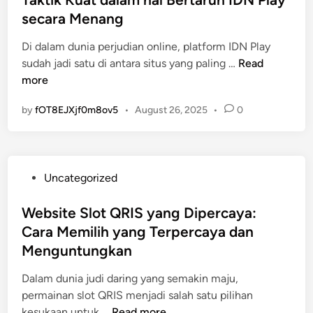
g
t
d
a
t
r
secara Menang
s
a
n
i
e
c
u
n
e
n
Di dalam dunia perjudian online, platform IDN Play
d
a
n
y
A
T
sudah jadi satu di antara situs yang paling …
Read
i
y
g
:
n
a
more
n
a
T
M
d
k
T
o
e
by
fOT8EJXjf0m8ov5
•
August 26, 2025
a
•
0
t
e
g
n
i
r
e
a
k
n
l
n
K
a
S
g
P
Uncategorized
u
m
y
S
o
a
a
d
e
s
Website Slot QRIS yang Dipercaya:
t
n
t
t
Cara Memilih yang Terpercaya dan
d
e
i
e
a
Menguntungkan
y
a
d
l
:
p
i
Dalam dunia judi daring yang semakin maju,
a
N
H
n
permainan slot QRIS menjadi salah satu pilihan
m
a
a
W
kesukaan untuk …
Read more