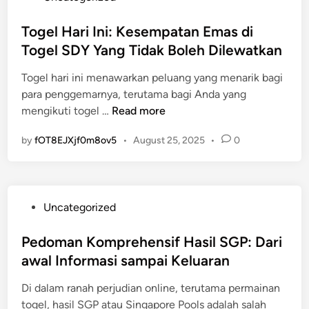
D
e
e
o
k
i
c
g
s
Togel Hari Ini: Kesempatan Emas di
M
p
a
i
t
Togel SDY Yang Tidak Boleh Dilewatkan
e
e
r
?
e
n
r
a
Togel hari ini menawarkan peluang yang menarik bagi
d
y
c
M
para penggemarnya, terutama bagi Anda yang
i
e
a
e
T
mengikuti togel …
Read more
n
l
y
n
o
u
a
a
by
fOT8EJXjf0m8ov5
•
August 25, 2025
•
0
g
r
:
n
e
u
C
g
l
h
a
H
A
r
P
Uncategorized
a
k
a
o
r
u
M
s
Pedoman Komprehensif Hasil SGP: Dari
i
n
e
t
awal Informasi sampai Keluaran
I
U
m
e
n
j
i
Di dalam ranah perjudian online, terutama permainan
d
i
i
l
togel, hasil SGP atau Singapore Pools adalah salah
i
: