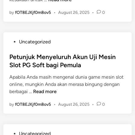
h
s
r
e
a
i
i
by
fOT8EJXjf0m8ov5
•
August 26, 2025
•
0
b
l
b
n
s
B
a
y
i
e
t
a
t
r
a
P
Uncategorized
e
t
u
o
S
a
m
s
Petunjuk Menyeluruh Akun Uji Mesin
l
r
u
t
Slot PG Soft bagi Pemula
o
u
n
e
t
h
g
Apabila Anda masih mengenal dunia game mesin slot
d
Q
I
k
online, mungkin Anda akan merasa bingung dengan
i
R
D
i
P
berbagai …
Read more
n
I
N
n
e
S
P
S
by
fOT8EJXjf0m8ov5
•
August 26, 2025
•
0
t
y
l
t
u
a
a
r
n
n
y
a
j
g
s
t
P
Uncategorized
u