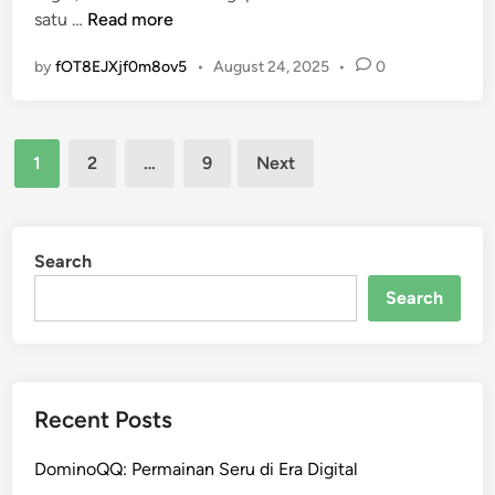
M
i
P
satu …
Read more
n
K
e
h
e
e
s
by
fOT8EJXjf0m8ov5
y
•
August 24, 2025
•
0
d
s
i
a
o
e
n
n
m
m
S
g
Posts
a
p
1
2
…
9
Next
l
T
n
pagination
a
o
e
K
t
t
r
o
a
P
p
m
Search
n
G
e
p
E
Search
S
r
r
m
o
c
e
a
f
a
h
s
t
y
e
d
b
a
Recent Posts
n
i
a
d
s
T
g
a
DominoQQ: Permainan Seru di Era Digital
i
o
i
n