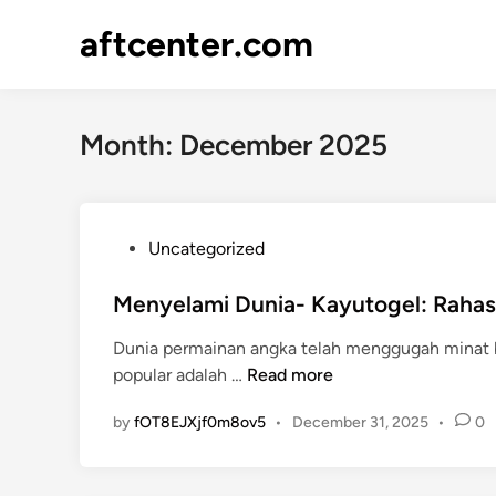
Skip
aftcenter.com
to
content
Month:
December 2025
P
Uncategorized
o
s
Menyelami Dunia- Kayutogel: Rahasi
t
Dunia permainan angka telah menggugah minat 
e
M
popular adalah …
Read more
d
e
i
by
fOT8EJXjf0m8ov5
•
December 31, 2025
•
0
n
n
y
e