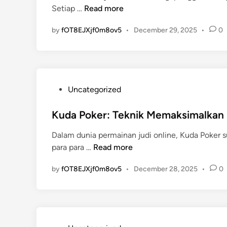
d
n
P
P
Setiap …
Read more
b
d
a
d
o
e
a
i
r
T
by
fOT8EJXjf0m8ov5
•
December 29, 2025
•
0
k
n
r
n
i
e
e
c
u
p
r
r
a
:
a
b
t
O
r
a
a
u
a
P
Uncategorized
r
t
t
P
o
u
a
p
a
s
Kuda Poker: Teknik Memaksimalkan
d
n
u
r
t
i
H
t
Dalam dunia permainan judi online, Kuda Poker s
a
e
I
o
P
K
para para …
Read more
T
d
n
n
e
u
o
i
d
g
n
by
fOT8EJXjf0m8ov5
•
December 28, 2025
•
0
d
g
n
u
k
c
a
e
s
o
a
P
l
t
n
i
o
r
g
r
k
i
: