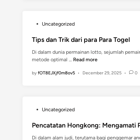
n
r
t
d
t
D
P
a
i
a
e
a
T
D
X
p
P
Uncategorized
l
o
u
L
o
o
i
g
n
s
s
Tips dan Trik dari para Para Togel
n
e
i
i
t
g
l
a
Di dalam dunia permainan lotto, sejumlah pemain
t
e
B
S
P
T
metode optimal …
Read more
V
d
a
i
o
i
i
i
i
n
k
by
fOT8EJXjf0m8ov5
•
December 29, 2025
•
0
p
a
n
k
g
e
s
Q
p
a
r
d
R
a
p
a
I
d
u
n
S
a
r
P
Uncategorized
T
:
K
a
o
r
T
u
T
s
Pencatatan Hongkong: Mengamati 
i
r
d
e
t
k
e
a
Di dalam alam judi, terutama bagi penggemar ang
r
e