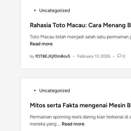
a
g
n
t
u
P
Uncategorized
e
k
l
o
n
a
a
s
Rahasia Toto Macau: Cara Menang B
d
n
n
t
a
Toto Macau telah menjadi salah satu permainan j
P
!
e
r
Read more
e
d
i
n
i
P
by
fOT8EJXjf0m8ov5
•
February 13, 2026
•
0
g
n
e
a
r
l
u
a
b
m
P
Uncategorized
a
a
o
h
n
s
Mitos serta Fakta mengenai Mesin Be
a
B
t
n
e
Permainan spinning reels daring kian terkenal di
e
M
r
M
mereka yang …
Read more
d
a
m
i