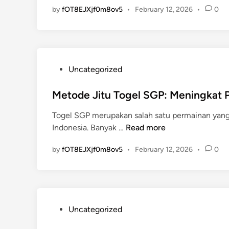
i
y
a
by
fOT8EJXjf0m8ov5
•
February 12, 2026
•
0
t
n
a
i
o
d
n
s
i
s
K
e
o
P
Uncategorized
r
m
o
t
u
s
Metode Jitu Togel SGP: Meningkat
a
n
t
F
i
Togel SGP merupakan salah satu permainan yang 
e
a
t
M
Indonesia. Banyak …
Read more
d
k
a
e
i
t
by
fOT8EJXjf0m8ov5
•
February 12, 2026
•
0
s
t
n
a
K
o
m
a
d
e
m
e
n
u
J
g
P
Uncategorized
.
i
e
o
t