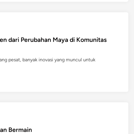
g
M
e
m
a
d
en dari Perubahan Maya di Komunitas
u
k
bang pesat, banyak inovasi yang muncul untuk
a
n
K
e
s
e
r
o
n
o
man Bermain
k