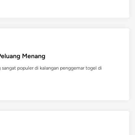
P
a
r
u
a
:
k
C
t
a
i
r
s
a
B
M
 Peluang Menang
e
e
r
sangat populer di kalangan penggemar togel di
n
t
a
a
n
r
g
u
B
h
e
S
s
l
a
o
r
t
d