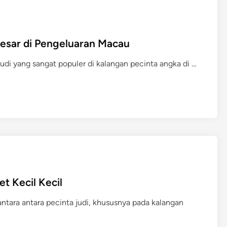
a
n
S
esar di Pengeluaran Macau
l
o
R
udi yang sangat populer di kalangan pecinta angka di …
t
a
P
h
u
a
l
s
s
i
a
a
:
T
T
o
e
t
k
t Kecil Kecil
o
n
M
 antara antara pecinta judi, khususnya pada kalangan
i
a
k
c