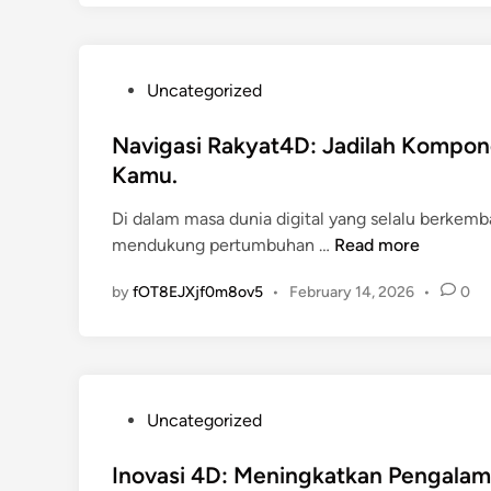
t
n
k
t
a
u
P
Uncategorized
n
n
o
J
g
s
Navigasi Rakyat4D: Jadilah Kompon
a
a
t
Kamu.
c
n
e
k
d
Di dalam masa dunia digital yang selalu berkem
d
p
a
N
mendukung pertumbuhan …
Read more
i
o
n
a
n
t
M
by
fOT8EJXjf0m8ov5
•
February 14, 2026
•
0
v
d
e
i
i
t
g
S
o
a
l
d
s
o
e
P
Uncategorized
i
t
G
o
R
D
a
s
Inovasi 4D: Meningkatkan Pengala
a