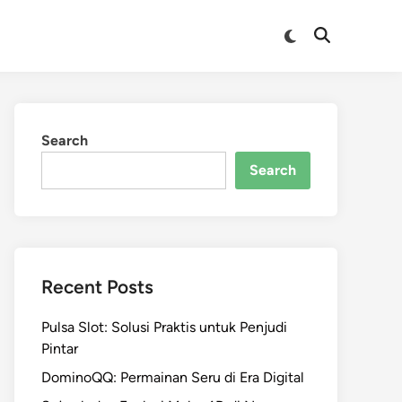
Search
Search
Recent Posts
Pulsa Slot: Solusi Praktis untuk Penjudi
Pintar
DominoQQ: Permainan Seru di Era Digital