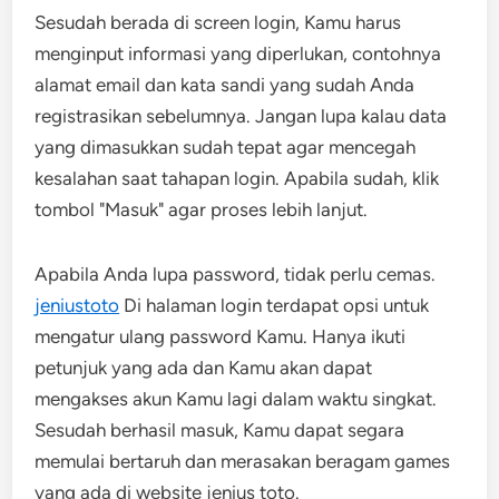
Sesudah berada di screen login, Kamu harus
menginput informasi yang diperlukan, contohnya
alamat email dan kata sandi yang sudah Anda
registrasikan sebelumnya. Jangan lupa kalau data
yang dimasukkan sudah tepat agar mencegah
kesalahan saat tahapan login. Apabila sudah, klik
tombol "Masuk" agar proses lebih lanjut.
Apabila Anda lupa password, tidak perlu cemas.
jeniustoto
Di halaman login terdapat opsi untuk
mengatur ulang password Kamu. Hanya ikuti
petunjuk yang ada dan Kamu akan dapat
mengakses akun Kamu lagi dalam waktu singkat.
Sesudah berhasil masuk, Kamu dapat segara
memulai bertaruh dan merasakan beragam games
yang ada di website jenius toto.