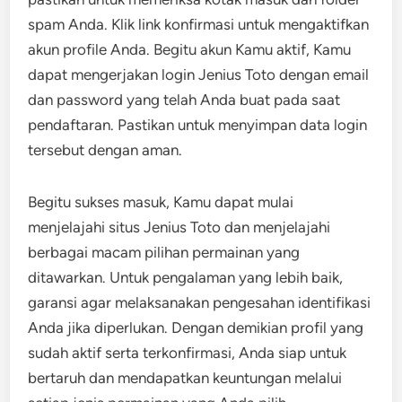
spam Anda. Klik link konfirmasi untuk mengaktifkan
akun profile Anda. Begitu akun Kamu aktif, Kamu
dapat mengerjakan login Jenius Toto dengan email
dan password yang telah Anda buat pada saat
pendaftaran. Pastikan untuk menyimpan data login
tersebut dengan aman.
Begitu sukses masuk, Kamu dapat mulai
menjelajahi situs Jenius Toto dan menjelajahi
berbagai macam pilihan permainan yang
ditawarkan. Untuk pengalaman yang lebih baik,
garansi agar melaksanakan pengesahan identifikasi
Anda jika diperlukan. Dengan demikian profil yang
sudah aktif serta terkonfirmasi, Anda siap untuk
bertaruh dan mendapatkan keuntungan melalui