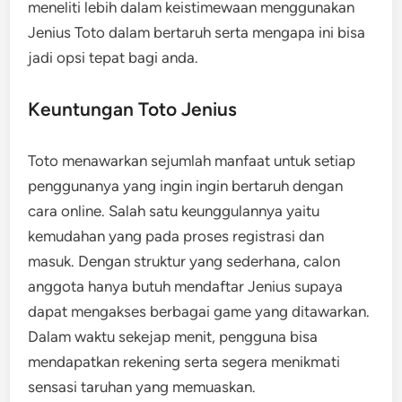
meneliti lebih dalam keistimewaan menggunakan
Jenius Toto dalam bertaruh serta mengapa ini bisa
jadi opsi tepat bagi anda.
Keuntungan Toto Jenius
Toto menawarkan sejumlah manfaat untuk setiap
penggunanya yang ingin ingin bertaruh dengan
cara online. Salah satu keunggulannya yaitu
kemudahan yang pada proses registrasi dan
masuk. Dengan struktur yang sederhana, calon
anggota hanya butuh mendaftar Jenius supaya
dapat mengakses berbagai game yang ditawarkan.
Dalam waktu sekejap menit, pengguna bisa
mendapatkan rekening serta segera menikmati
sensasi taruhan yang memuaskan.