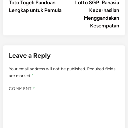
article:
artic
Toto Togel: Panduan
Lotto SGP: Rahasia
navigation
Lengkap untuk Pemula
Keberhasilan
Menggandakan
Kesempatan
Leave a Reply
Your email address will not be published.
Required fields
are marked
*
COMMENT
*