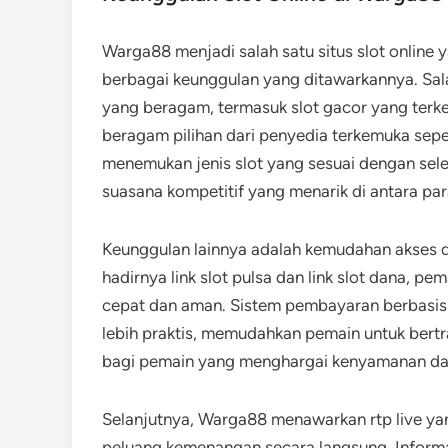
Warga88 menjadi salah satu situs slot online 
berbagai keunggulan yang ditawarkannya. Sala
yang beragam, termasuk slot gacor yang ter
beragam pilihan dari penyedia terkemuka sepe
menemukan jenis slot yang sesuai dengan sele
suasana kompetitif yang menarik di antara pa
Keunggulan lainnya adalah kemudahan akses d
hadirnya link slot pulsa dan link slot dana, 
cepat dan aman. Sistem pembayaran berbasis e
lebih praktis, memudahkan pemain untuk bertr
bagi pemain yang menghargai kenyamanan dal
Selanjutnya, Warga88 menawarkan rtp live ya
peluang kemenangan secara langsung. Inform