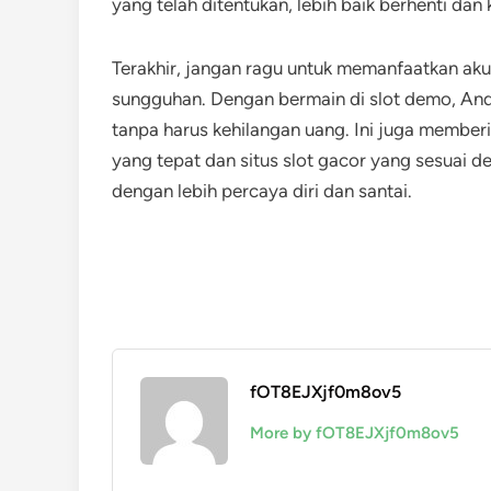
yang telah ditentukan, lebih baik berhenti dan k
Terakhir, jangan ragu untuk memanfaatkan ak
sungguhan. Dengan bermain di slot demo, An
tanpa harus kehilangan uang. Ini juga member
yang tepat dan situs slot gacor yang sesuai 
dengan lebih percaya diri dan santai.
fOT8EJXjf0m8ov5
More by fOT8EJXjf0m8ov5