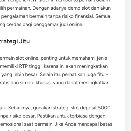
lih permainan. Dengan adanya demo slot dan akun
pengalaman bermain tanpa risiko finansial. Semua
ng cerdas bagi penggemar judi online.
rategi Jitu
main slot online, penting untuk memahami jenis
 memiliki RTP tinggi, karena ini akan meningkatkan
 lebih besar. Selain itu, perhatikan juga fitur-
gratis dan simbol khusus, yang dapat meningkatkan
jak. Sebaiknya, gunakan strategi slot deposit 5000
pa risiko besar. Pastikan untuk terbiasa dengan
 emosional saat bermain. Jika Anda mencapai batas