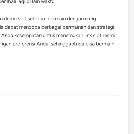
embali lagi di lain waktu.
un demo slot sebelum bermain dengan uang
da dapat mencoba berbagai permainan dan strategi
i Anda kesempatan untuk menemukan link slot resmi
dengan preferensi Anda, sehingga Anda bisa bermain