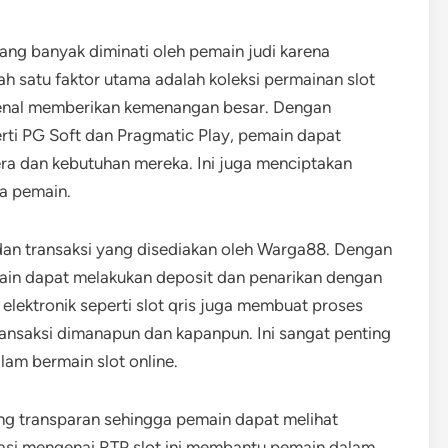
yang banyak diminati oleh pemain judi karena
h satu faktor utama adalah koleksi permainan slot
kenal memberikan kemenangan besar. Dengan
rti PG Soft dan Pragmatic Play, pemain dapat
ra dan kebutuhan mereka. Ini juga menciptakan
ra pemain.
an transaksi yang disediakan oleh Warga88. Dengan
pemain dapat melakukan deposit dan penarikan dengan
lektronik seperti slot qris juga membuat proses
ansaksi dimanapun dan kapanpun. Ini sangat penting
am bermain slot online.
ng transparan sehingga pemain dapat melihat
asi mengenai RTP slot ini membantu pemain dalam