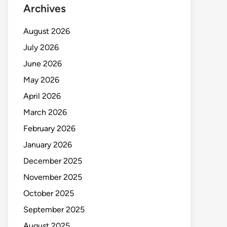
Archives
August 2026
July 2026
June 2026
May 2026
April 2026
March 2026
February 2026
January 2026
December 2025
November 2025
October 2025
September 2025
August 2025