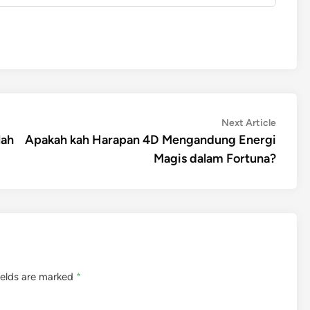
Next
Next Article
article:
lah
Apakah kah Harapan 4D Mengandung Energi
Magis dalam Fortuna?
ields are marked
*