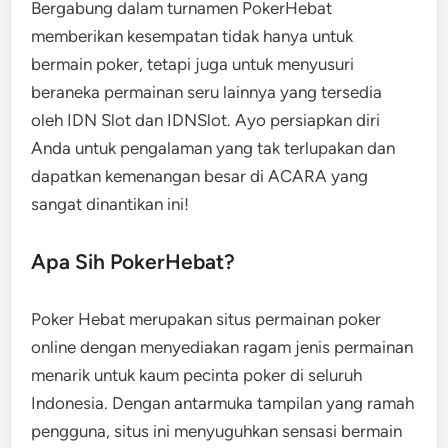
Bergabung dalam turnamen PokerHebat
memberikan kesempatan tidak hanya untuk
bermain poker, tetapi juga untuk menyusuri
beraneka permainan seru lainnya yang tersedia
oleh IDN Slot dan IDNSlot. Ayo persiapkan diri
Anda untuk pengalaman yang tak terlupakan dan
dapatkan kemenangan besar di ACARA yang
sangat dinantikan ini!
Apa Sih PokerHebat?
Poker Hebat merupakan situs permainan poker
online dengan menyediakan ragam jenis permainan
menarik untuk kaum pecinta poker di seluruh
Indonesia. Dengan antarmuka tampilan yang ramah
pengguna, situs ini menyuguhkan sensasi bermain