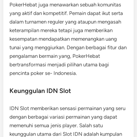
PokerHebat juga menawarkan sebuah komunitas
yang aktif dan kompetitif. Pemain dapat ikut serta
dalam turnamen reguler yang ataupun mengasah
keterampilan mereka tetapi juga memberikan
kesempatan mendapatkan memenangkan uang
tunai yang menggiurkan. Dengan berbagai fitur dan
pengalaman bermain yang, PokerHebat
bertransformasi menjadi pilihan utama bagi
pencinta poker se- Indonesia.
Keunggulan IDN Slot
IDN Slot memberikan sensasi permainan yang seru
dengan berbagai variasi permainan yang dapat
memenuhi semua jenis player. Salah satu
keunggulan utama dari Slot IDN adalah kumpulan