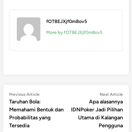
fOT8EJXjf0m8ov5
More by fOT8EJXjf0m8ov5
Post
Previous
Nex
Previous Article
Next Article
article:
artic
Taruhan Bola:
Apa alasannya
navigation
Memahami Bentuk dan
IDNPoker Jadi Pilihan
Probabilitas yang
Utama di Kalangan
Tersedia
Pengguna