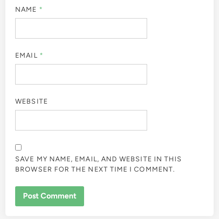
NAME
*
EMAIL
*
WEBSITE
SAVE MY NAME, EMAIL, AND WEBSITE IN THIS
BROWSER FOR THE NEXT TIME I COMMENT.