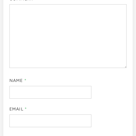
NAME
*
EMAIL
*