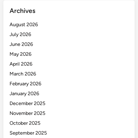
Archives
August 2026
July 2026
June 2026
May 2026
April 2026
March 2026
February 2026
January 2026
December 2025
November 2025
October 2025
September 2025