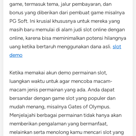
game, termasuk tema, jalur pembayaran, dan
bonus yang diberikan dari pembuat game misalnya
PG Soft. Ini krusial khususnya untuk mereka yang
masih baru memulai di alam judi slot online dengan
online, karena bisa meminimalkan potensi hilangnya
uang ketika bertaruh menggunakan dana asli.
slot
demo
Ketika memakai akun demo permainan slot,
luangkan waktu untuk agar mencoba macam-
macam jenis permainan yang ada. Anda dapat
bersandar dengan game slot yang populer dan
mudah menang, misalnya Gates of Olympus.
Menjelajahi berbagai permainan tidak hanya akan
memberikan pengalaman yang bermanfaat,
melainkan serta menolong kamu mencari slot yang