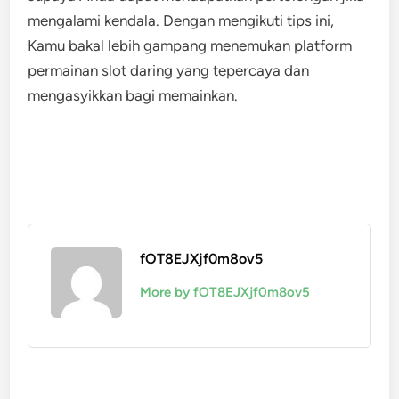
mengalami kendala. Dengan mengikuti tips ini,
Kamu bakal lebih gampang menemukan platform
permainan slot daring yang tepercaya dan
mengasyikkan bagi memainkan.
fOT8EJXjf0m8ov5
More by fOT8EJXjf0m8ov5