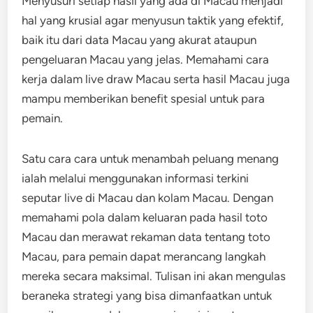
Menyusuri setiap hasil yang ada di Macau menjadi
hal yang krusial agar menyusun taktik yang efektif,
baik itu dari data Macau yang akurat ataupun
pengeluaran Macau yang jelas. Memahami cara
kerja dalam live draw Macau serta hasil Macau juga
mampu memberikan benefit spesial untuk para
pemain.
Satu cara cara untuk menambah peluang menang
ialah melalui menggunakan informasi terkini
seputar live di Macau dan kolam Macau. Dengan
memahami pola dalam keluaran pada hasil toto
Macau dan merawat rekaman data tentang toto
Macau, para pemain dapat merancang langkah
mereka secara maksimal. Tulisan ini akan mengulas
beraneka strategi yang bisa dimanfaatkan untuk