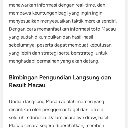
menawarkan informasi dengan real-time, dan
membawa keuntungan bagi yang ingin ingin
menyesuaikan menyesuaikan taktik mereka sendiri.
Dengan cara memanfaatkan informasi toto Macau
yang sudah dikumpulkan dan hasil-hasil
sebelumnya, peserta dapat membuat keputusan
yang lebih dan strategi serta berstrategi untuk
menghadapi permainan yang akan datang.
Bimbingan Pengundian Langsung dan
Result Macau
Undian langsung Macau adalah momen yang
dinantikan oleh penggemar togel dan lotre di
seluruh Indonesia. Dalam acara live draw, hasil
Macau secara segera diperlihatkan, memberi