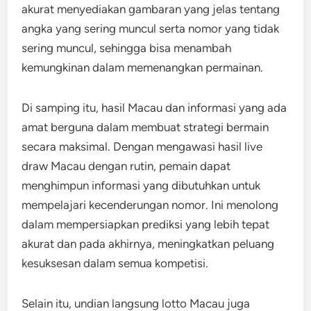
akurat menyediakan gambaran yang jelas tentang
angka yang sering muncul serta nomor yang tidak
sering muncul, sehingga bisa menambah
kemungkinan dalam memenangkan permainan.
Di samping itu, hasil Macau dan informasi yang ada
amat berguna dalam membuat strategi bermain
secara maksimal. Dengan mengawasi hasil live
draw Macau dengan rutin, pemain dapat
menghimpun informasi yang dibutuhkan untuk
mempelajari kecenderungan nomor. Ini menolong
dalam mempersiapkan prediksi yang lebih tepat
akurat dan pada akhirnya, meningkatkan peluang
kesuksesan dalam semua kompetisi.
Selain itu, undian langsung lotto Macau juga