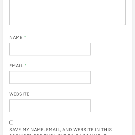
NAME
*
EMAIL
*
WEBSITE
SAVE MY NAME, EMAIL, AND WEBSITE IN THIS