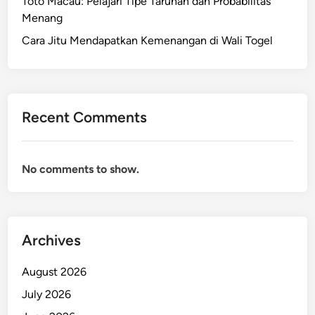
Toto Macau: Pelajari Tipe Taruhan dan Probabilitas
Menang
Cara Jitu Mendapatkan Kemenangan di Wali Togel
Recent Comments
No comments to show.
Archives
August 2026
July 2026