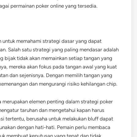
agai permainan poker online yang tersedia.
in untuk memahami strategi dasar yang dapat
. Salah satu strategi yang paling mendasar adalah
ng bijak tidak akan memainkan setiap tangan yang
ya, mereka akan fokus pada tangan awal yang kuat
rutan dan sejenisnya. Dengan memilih tangan yang
emenangan dan mengurangi risiko kehilangan chip.
ga merupakan elemen penting dalam strategi poker
 mengatur taruhan dan mengetahui kapan harus
asi tertentu, berusaha untuk melakukan bluff dapat
digunakan dengan hati-hati. Pemain perlu membaca
tuk membuat keputusan yang tepat dan tidak