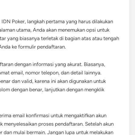
IDN Poker, langkah pertama yang harus dilakukan
 halaman utama, Anda akan menemukan opsi untuk
ar yang biasanya terletak di bagian atas atau tengah
nda ke formulir pendaftaran.
aftaran dengan informasi yang akurat. Biasanya,
at email, nomor telepon, dan detail lainnya.
nar dan valid, karena ini akan digunakan untuk
kolom dengan benar, lanjutkan dengan mengklik
rima email konfirmasi untuk mengaktifkan akun
tuk menyelesaikan proses pendaftaran. Setelah akun
r dan mulai bermain. Jangan lupa untuk melakukan