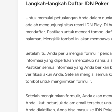
Langkah-langkah Daftar IDN Poker
Untuk memulai petualangan Anda dalam dunia 
adalah mengunjungi situs resmi IDN Play. Di
mendaftar. Pastikan untuk mencari tombol daft
halaman. Mengklik tombol ini akan membawa A
Setelah itu, Anda perlu mengisi formulir pend
informasi yang diperlukan mencakup nama, alam
Pastikan semua informasi yang Anda berikan be
verifikasi akun Anda. Setelah mengisi semua 
tombol untuk mengirimkan formulir.
Setelah mengirimkan formulir, Anda akan mene
Anda. Ikuti petunjuk dalam email tersebut un
Anda diaktifkan, Anda bisa masuk ke IDN Poke