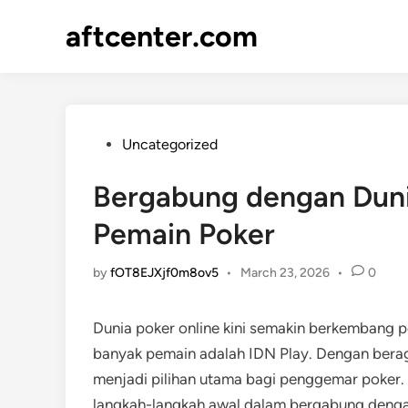
Skip
aftcenter.com
to
content
Posted
Uncategorized
in
Bergabung dengan Duni
Pemain Poker
by
fOT8EJXjf0m8ov5
•
March 23, 2026
•
0
Dunia poker online kini semakin berkembang p
banyak pemain adalah IDN Play. Dengan bera
menjadi pilihan utama bagi penggemar poker.
langkah-langkah awal dalam bergabung denga