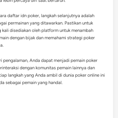
lebih percaya diri saat bertaruh.
ra daftar idn poker, langkah selanjutnya adalah
gai permainan yang ditawarkan. Pastikan untuk
kali disediakan oleh platform untuk menambah
rmain dengan bijak dan memahami strategi poker
a.
dari pengalaman, Anda dapat menjadi pemain poker
erinteraksi dengan komunitas pemain lainnya dan
ap langkah yang Anda ambil di dunia poker online ini
da sebagai pemain yang handal.