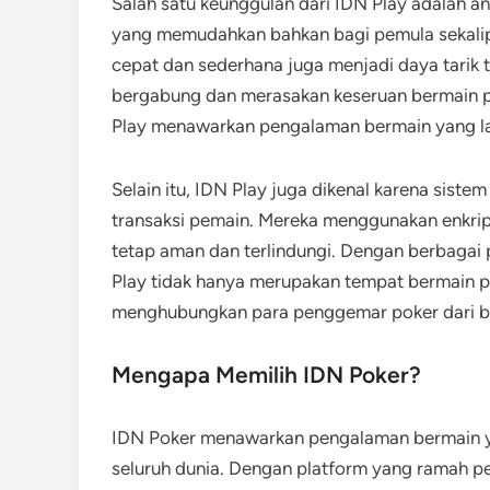
Salah satu keunggulan dari IDN Play adalah a
yang memudahkan bahkan bagi pemula sekalip
cepat dan sederhana juga menjadi daya tarik 
bergabung dan merasakan keseruan bermain po
Play menawarkan pengalaman bermain yang la
Selain itu, IDN Play juga dikenal karena sist
transaksi pemain. Mereka menggunakan enkrip
tetap aman dan terlindungi. Dengan berbagai
Play tidak hanya merupakan tempat bermain p
menghubungkan para penggemar poker dari b
Mengapa Memilih IDN Poker?
IDN Poker menawarkan pengalaman bermain yan
seluruh dunia. Dengan platform yang ramah p