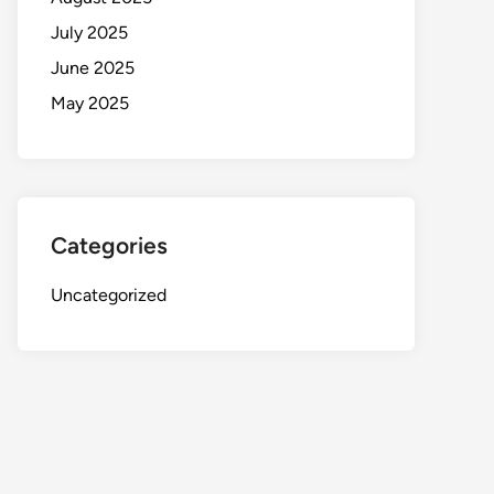
July 2025
June 2025
May 2025
Categories
Uncategorized