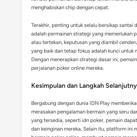
menghabiskan chip dengan cepat.
Terakhir, penting untuk selalu bersikap santa
adalah permainan strategi yang memerlukan pe
atau tertekan, keputusan yang diambil cenderu
yang baik dan tetap fokus adalah kunci untuk 
Dengan menerapkan strategi dasar ini, pemai
perjalanan poker online mereka.
Kesimpulan dan Langkah Selanjutn
Bergabung dengan dunia IDN Play memberikan
merasakan pengalaman bermain yang seru dan
yang tersedia, seperti idn poker, pemain dapa
dan keinginan mereka. Selain itu, platform 