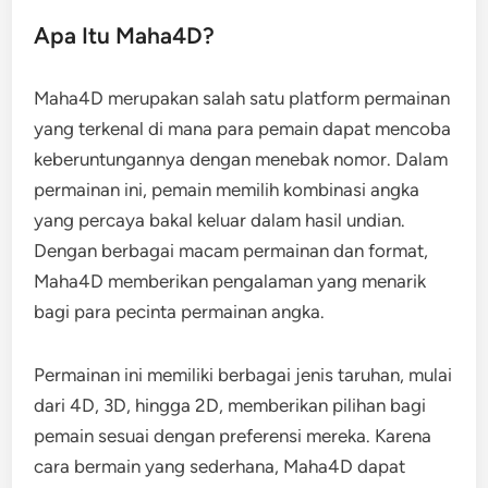
Apa Itu Maha4D?
Maha4D merupakan salah satu platform permainan
yang terkenal di mana para pemain dapat mencoba
keberuntungannya dengan menebak nomor. Dalam
permainan ini, pemain memilih kombinasi angka
yang percaya bakal keluar dalam hasil undian.
Dengan berbagai macam permainan dan format,
Maha4D memberikan pengalaman yang menarik
bagi para pecinta permainan angka.
Permainan ini memiliki berbagai jenis taruhan, mulai
dari 4D, 3D, hingga 2D, memberikan pilihan bagi
pemain sesuai dengan preferensi mereka. Karena
cara bermain yang sederhana, Maha4D dapat