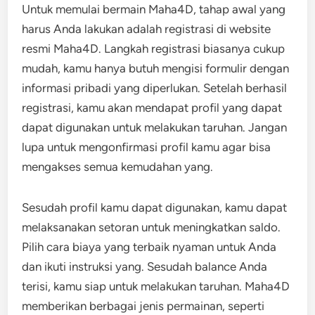
Untuk memulai bermain Maha4D, tahap awal yang
harus Anda lakukan adalah registrasi di website
resmi Maha4D. Langkah registrasi biasanya cukup
mudah, kamu hanya butuh mengisi formulir dengan
informasi pribadi yang diperlukan. Setelah berhasil
registrasi, kamu akan mendapat profil yang dapat
dapat digunakan untuk melakukan taruhan. Jangan
lupa untuk mengonfirmasi profil kamu agar bisa
mengakses semua kemudahan yang.
Sesudah profil kamu dapat digunakan, kamu dapat
melaksanakan setoran untuk meningkatkan saldo.
Pilih cara biaya yang terbaik nyaman untuk Anda
dan ikuti instruksi yang. Sesudah balance Anda
terisi, kamu siap untuk melakukan taruhan. Maha4D
memberikan berbagai jenis permainan, seperti