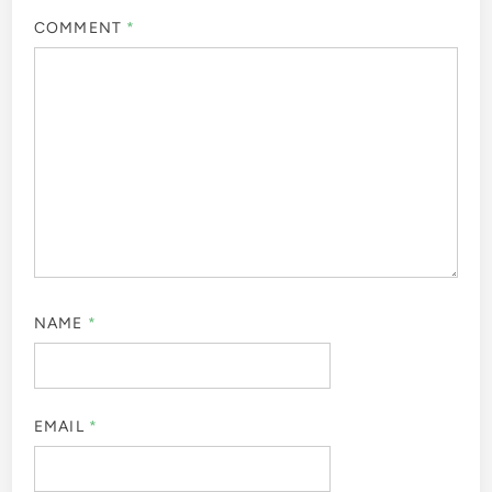
COMMENT
*
NAME
*
EMAIL
*