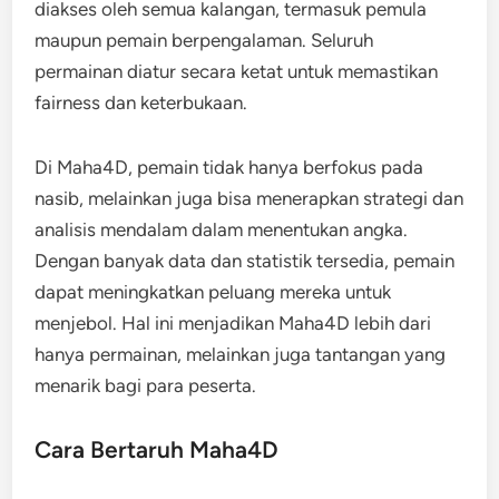
diakses oleh semua kalangan, termasuk pemula
maupun pemain berpengalaman. Seluruh
permainan diatur secara ketat untuk memastikan
fairness dan keterbukaan.
Di Maha4D, pemain tidak hanya berfokus pada
nasib, melainkan juga bisa menerapkan strategi dan
analisis mendalam dalam menentukan angka.
Dengan banyak data dan statistik tersedia, pemain
dapat meningkatkan peluang mereka untuk
menjebol. Hal ini menjadikan Maha4D lebih dari
hanya permainan, melainkan juga tantangan yang
menarik bagi para peserta.
Cara Bertaruh Maha4D