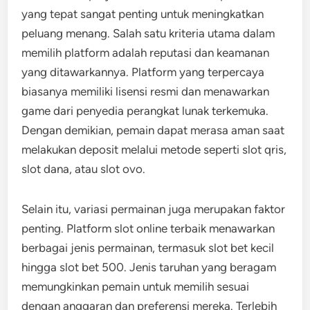
yang tepat sangat penting untuk meningkatkan
peluang menang. Salah satu kriteria utama dalam
memilih platform adalah reputasi dan keamanan
yang ditawarkannya. Platform yang terpercaya
biasanya memiliki lisensi resmi dan menawarkan
game dari penyedia perangkat lunak terkemuka.
Dengan demikian, pemain dapat merasa aman saat
melakukan deposit melalui metode seperti slot qris,
slot dana, atau slot ovo.
Selain itu, variasi permainan juga merupakan faktor
penting. Platform slot online terbaik menawarkan
berbagai jenis permainan, termasuk slot bet kecil
hingga slot bet 500. Jenis taruhan yang beragam
memungkinkan pemain untuk memilih sesuai
dengan anggaran dan preferensi mereka. Terlebih