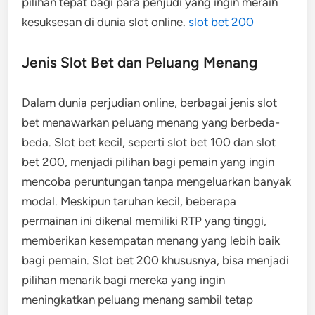
pilihan tepat bagi para penjudi yang ingin meraih
kesuksesan di dunia slot online.
slot bet 200
Jenis Slot Bet dan Peluang Menang
Dalam dunia perjudian online, berbagai jenis slot
bet menawarkan peluang menang yang berbeda-
beda. Slot bet kecil, seperti slot bet 100 dan slot
bet 200, menjadi pilihan bagi pemain yang ingin
mencoba peruntungan tanpa mengeluarkan banyak
modal. Meskipun taruhan kecil, beberapa
permainan ini dikenal memiliki RTP yang tinggi,
memberikan kesempatan menang yang lebih baik
bagi pemain. Slot bet 200 khususnya, bisa menjadi
pilihan menarik bagi mereka yang ingin
meningkatkan peluang menang sambil tetap