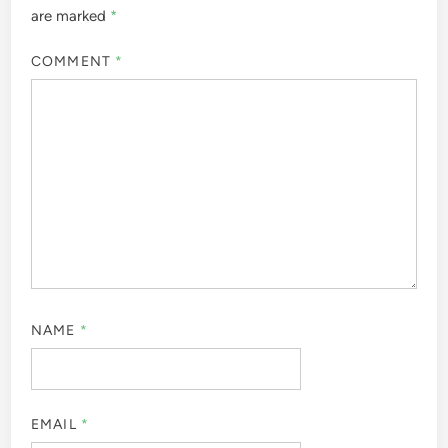
are marked
*
COMMENT
*
NAME
*
EMAIL
*