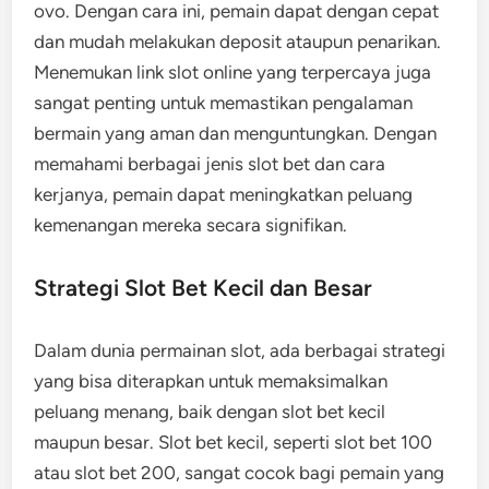
ovo. Dengan cara ini, pemain dapat dengan cepat
dan mudah melakukan deposit ataupun penarikan.
Menemukan link slot online yang terpercaya juga
sangat penting untuk memastikan pengalaman
bermain yang aman dan menguntungkan. Dengan
memahami berbagai jenis slot bet dan cara
kerjanya, pemain dapat meningkatkan peluang
kemenangan mereka secara signifikan.
Strategi Slot Bet Kecil dan Besar
Dalam dunia permainan slot, ada berbagai strategi
yang bisa diterapkan untuk memaksimalkan
peluang menang, baik dengan slot bet kecil
maupun besar. Slot bet kecil, seperti slot bet 100
atau slot bet 200, sangat cocok bagi pemain yang