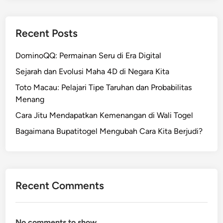
Recent Posts
DominoQQ: Permainan Seru di Era Digital
Sejarah dan Evolusi Maha 4D di Negara Kita
Toto Macau: Pelajari Tipe Taruhan dan Probabilitas
Menang
Cara Jitu Mendapatkan Kemenangan di Wali Togel
Bagaimana Bupatitogel Mengubah Cara Kita Berjudi?
Recent Comments
No comments to show.