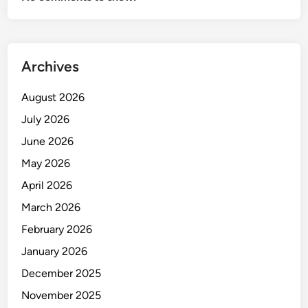
Archives
August 2026
July 2026
June 2026
May 2026
April 2026
March 2026
February 2026
January 2026
December 2025
November 2025