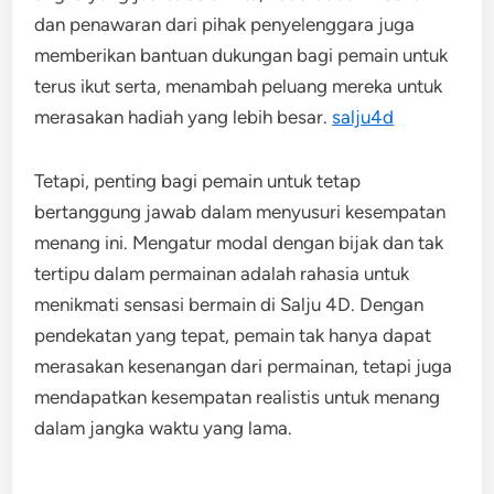
dan penawaran dari pihak penyelenggara juga
memberikan bantuan dukungan bagi pemain untuk
terus ikut serta, menambah peluang mereka untuk
merasakan hadiah yang lebih besar.
salju4d
Tetapi, penting bagi pemain untuk tetap
bertanggung jawab dalam menyusuri kesempatan
menang ini. Mengatur modal dengan bijak dan tak
tertipu dalam permainan adalah rahasia untuk
menikmati sensasi bermain di Salju 4D. Dengan
pendekatan yang tepat, pemain tak hanya dapat
merasakan kesenangan dari permainan, tetapi juga
mendapatkan kesempatan realistis untuk menang
dalam jangka waktu yang lama.