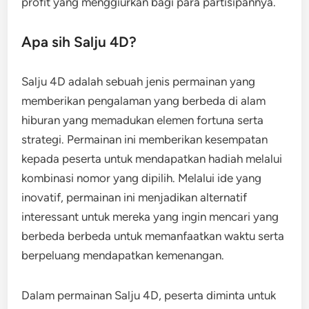
profit yang menggiurkan bagi para partisipannya.
Apa sih Salju 4D?
Salju 4D adalah sebuah jenis permainan yang
memberikan pengalaman yang berbeda di alam
hiburan yang memadukan elemen fortuna serta
strategi. Permainan ini memberikan kesempatan
kepada peserta untuk mendapatkan hadiah melalui
kombinasi nomor yang dipilih. Melalui ide yang
inovatif, permainan ini menjadikan alternatif
interessant untuk mereka yang ingin mencari yang
berbeda berbeda untuk memanfaatkan waktu serta
berpeluang mendapatkan kemenangan.
Dalam permainan Salju 4D, peserta diminta untuk