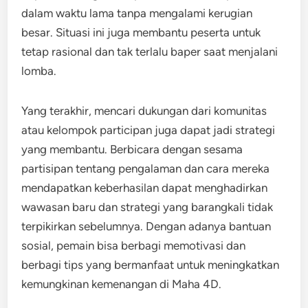
dalam waktu lama tanpa mengalami kerugian
besar. Situasi ini juga membantu peserta untuk
tetap rasional dan tak terlalu baper saat menjalani
lomba.
Yang terakhir, mencari dukungan dari komunitas
atau kelompok participan juga dapat jadi strategi
yang membantu. Berbicara dengan sesama
partisipan tentang pengalaman dan cara mereka
mendapatkan keberhasilan dapat menghadirkan
wawasan baru dan strategi yang barangkali tidak
terpikirkan sebelumnya. Dengan adanya bantuan
sosial, pemain bisa berbagi memotivasi dan
berbagi tips yang bermanfaat untuk meningkatkan
kemungkinan kemenangan di Maha 4D.