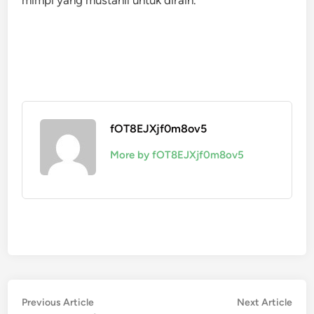
mimpi yang mustahil untuk diraih.
fOT8EJXjf0m8ov5
More by fOT8EJXjf0m8ov5
Post
Previous
Nex
Previous Article
Next Article