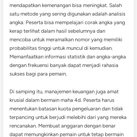
mendapatkan kemenangan bisa meningkat. Salah
satu metode yang sering digunakan adalah analisis
angka. Peserta bisa mempelajari corak angka yang
kerap terlihat dalam hasil sebelumnya dan
mencoba untuk meramalkan nomor yang memiliki
probabilitas tinggi untuk muncul di kemudian.
Memanfaatkan informasi statistik dan angka-angka
dengan frekuensi banyak dapat menjadi rahasia
sukses bagi para pemain.
Di samping itu, manajemen keuangan juga amat
krusial dalam bermain maha 4d. Peserta harus
menentukan batasan kuota pengeluaran dan tidak
terpancing untuk berjudi melebihi dari yang mereka
rencanakan. Membuat anggaran dengan benar
dapat memungkinkan pemain untuk tetap bermain