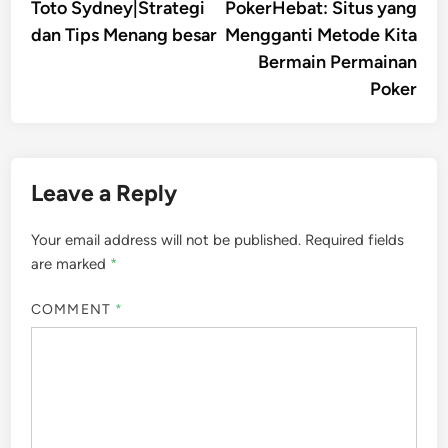
article:
artic
Toto Sydney|Strategi
PokerHebat: Situs yang
navigation
dan Tips Menang besar
Mengganti Metode Kita
Bermain Permainan
Poker
Leave a Reply
Your email address will not be published.
Required fields
are marked
*
COMMENT
*