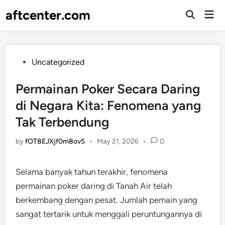
Skip
aftcenter.com
Mai
to
Men
content
Posted
Uncategorized
in
Permainan Poker Secara Daring
di Negara Kita: Fenomena yang
Tak Terbendung
by
fOT8EJXjf0m8ov5
•
May 21, 2026
•
0
Selama banyak tahun terakhir, fenomena
permainan poker daring di Tanah Air telah
berkembang dengan pesat. Jumlah pemain yang
sangat tertarik untuk menggali peruntungannya di