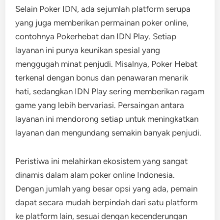
Selain Poker IDN, ada sejumlah platform serupa
yang juga memberikan permainan poker online,
contohnya Pokerhebat dan IDN Play. Setiap
layanan ini punya keunikan spesial yang
menggugah minat penjudi. Misalnya, Poker Hebat
terkenal dengan bonus dan penawaran menarik
hati, sedangkan IDN Play sering memberikan ragam
game yang lebih bervariasi. Persaingan antara
layanan ini mendorong setiap untuk meningkatkan
layanan dan mengundang semakin banyak penjudi.
Peristiwa ini melahirkan ekosistem yang sangat
dinamis dalam alam poker online Indonesia.
Dengan jumlah yang besar opsi yang ada, pemain
dapat secara mudah berpindah dari satu platform
ke platform lain, sesuai dengan kecenderungan