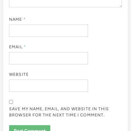
NAME
*
EMAIL
*
WEBSITE
SAVE MY NAME, EMAIL, AND WEBSITE IN THIS
BROWSER FOR THE NEXT TIME I COMMENT.