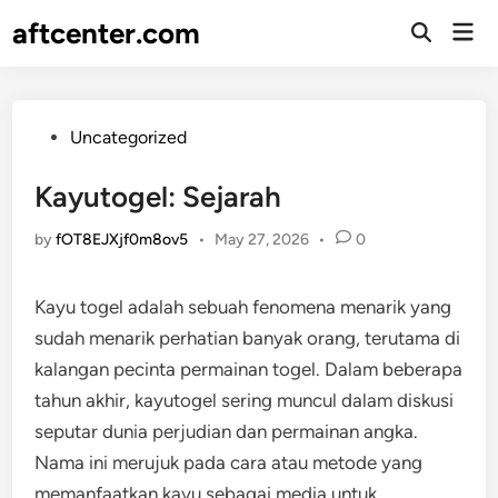
Skip
aftcenter.com
Mai
to
Men
content
Posted
Uncategorized
in
Kayutogel: Sejarah
by
fOT8EJXjf0m8ov5
•
May 27, 2026
•
0
Kayu togel adalah sebuah fenomena menarik yang
sudah menarik perhatian banyak orang, terutama di
kalangan pecinta permainan togel. Dalam beberapa
tahun akhir, kayutogel sering muncul dalam diskusi
seputar dunia perjudian dan permainan angka.
Nama ini merujuk pada cara atau metode yang
memanfaatkan kayu sebagai media untuk