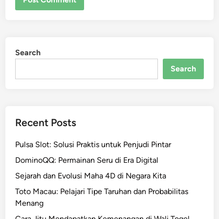
Search
Search
Recent Posts
Pulsa Slot: Solusi Praktis untuk Penjudi Pintar
DominoQQ: Permainan Seru di Era Digital
Sejarah dan Evolusi Maha 4D di Negara Kita
Toto Macau: Pelajari Tipe Taruhan dan Probabilitas
Menang
Cara Jitu Mendapatkan Kemenangan di Wali Togel