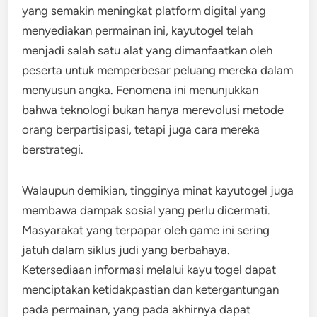
yang semakin meningkat platform digital yang
menyediakan permainan ini, kayutogel telah
menjadi salah satu alat yang dimanfaatkan oleh
peserta untuk memperbesar peluang mereka dalam
menyusun angka. Fenomena ini menunjukkan
bahwa teknologi bukan hanya merevolusi metode
orang berpartisipasi, tetapi juga cara mereka
berstrategi.
Walaupun demikian, tingginya minat kayutogel juga
membawa dampak sosial yang perlu dicermati.
Masyarakat yang terpapar oleh game ini sering
jatuh dalam siklus judi yang berbahaya.
Ketersediaan informasi melalui kayu togel dapat
menciptakan ketidakpastian dan ketergantungan
pada permainan, yang pada akhirnya dapat