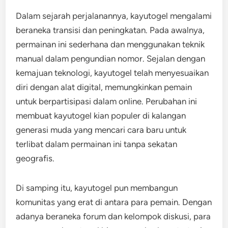
Dalam sejarah perjalanannya, kayutogel mengalami
beraneka transisi dan peningkatan. Pada awalnya,
permainan ini sederhana dan menggunakan teknik
manual dalam pengundian nomor. Sejalan dengan
kemajuan teknologi, kayutogel telah menyesuaikan
diri dengan alat digital, memungkinkan pemain
untuk berpartisipasi dalam online. Perubahan ini
membuat kayutogel kian populer di kalangan
generasi muda yang mencari cara baru untuk
terlibat dalam permainan ini tanpa sekatan
geografis.
Di samping itu, kayutogel pun membangun
komunitas yang erat di antara para pemain. Dengan
adanya beraneka forum dan kelompok diskusi, para