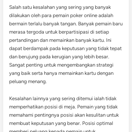
Salah satu kesalahan yang sering yang banyak
dilakukan oleh para pemain poker online adalah
bermain terlalu banyak tangan. Banyak pemain baru
merasa tergoda untuk berpartisipasi di setiap
pertandingan dan memainkan banyak kartu. Ini
dapat berdampak pada keputusan yang tidak tepat
dan berujung pada kerugian yang lebih besar.
Sangat penting untuk mengembangkan strategi
yang baik serta hanya memainkan kartu dengan
peluang menang.
Kesalahan lainnya yang sering ditemui ialah tidak
memperhatikan posisi di meja. Pemain yang tidak
memahami pentingnya posisi akan kesulitan untuk
membuat keputusan yang benar. Posisi optimal
memberi peluang kepada pemain untuk