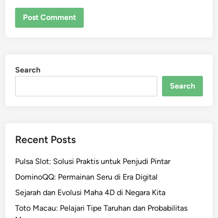
Search
Search
Recent Posts
Pulsa Slot: Solusi Praktis untuk Penjudi Pintar
DominoQQ: Permainan Seru di Era Digital
Sejarah dan Evolusi Maha 4D di Negara Kita
Toto Macau: Pelajari Tipe Taruhan dan Probabilitas