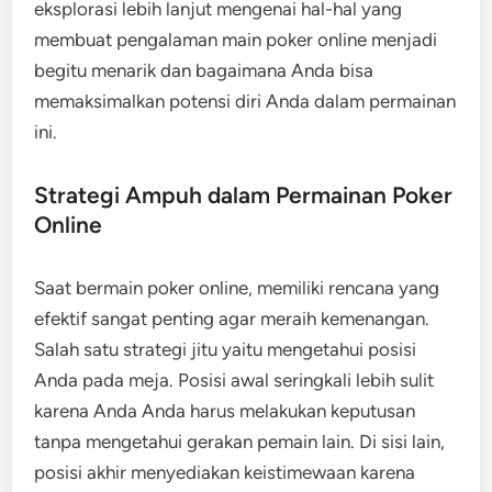
eksplorasi lebih lanjut mengenai hal-hal yang
membuat pengalaman main poker online menjadi
begitu menarik dan bagaimana Anda bisa
memaksimalkan potensi diri Anda dalam permainan
ini.
Strategi Ampuh dalam Permainan Poker
Online
Saat bermain poker online, memiliki rencana yang
efektif sangat penting agar meraih kemenangan.
Salah satu strategi jitu yaitu mengetahui posisi
Anda pada meja. Posisi awal seringkali lebih sulit
karena Anda Anda harus melakukan keputusan
tanpa mengetahui gerakan pemain lain. Di sisi lain,
posisi akhir menyediakan keistimewaan karena