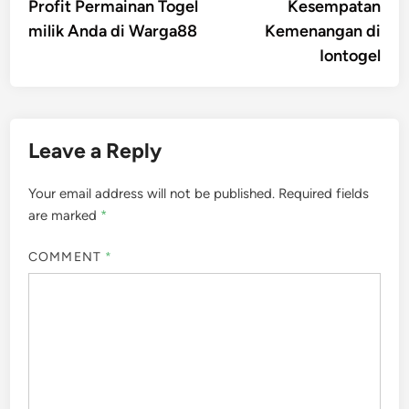
Profit Permainan Togel
Kesempatan
milik Anda di Warga88
Kemenangan di
Iontogel
Leave a Reply
Your email address will not be published.
Required fields
are marked
*
COMMENT
*