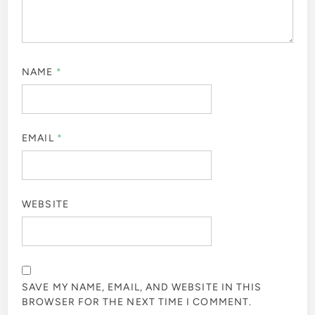
NAME
*
EMAIL
*
WEBSITE
SAVE MY NAME, EMAIL, AND WEBSITE IN THIS
BROWSER FOR THE NEXT TIME I COMMENT.