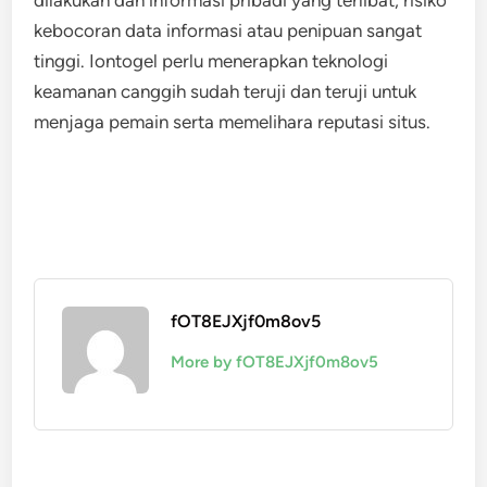
dilakukan dan informasi pribadi yang terlibat, risiko
kebocoran data informasi atau penipuan sangat
tinggi. Iontogel perlu menerapkan teknologi
keamanan canggih sudah teruji dan teruji untuk
menjaga pemain serta memelihara reputasi situs.
fOT8EJXjf0m8ov5
More by fOT8EJXjf0m8ov5