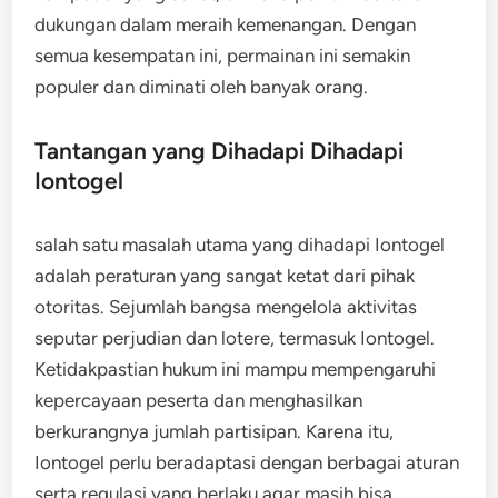
dukungan dalam meraih kemenangan. Dengan
semua kesempatan ini, permainan ini semakin
populer dan diminati oleh banyak orang.
Tantangan yang Dihadapi Dihadapi
Iontogel
salah satu masalah utama yang dihadapi Iontogel
adalah peraturan yang sangat ketat dari pihak
otoritas. Sejumlah bangsa mengelola aktivitas
seputar perjudian dan lotere, termasuk Iontogel.
Ketidakpastian hukum ini mampu mempengaruhi
kepercayaan peserta dan menghasilkan
berkurangnya jumlah partisipan. Karena itu,
Iontogel perlu beradaptasi dengan berbagai aturan
serta regulasi yang berlaku agar masih bisa