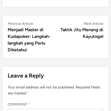
Post
Previous
Nex
Previous Article
Next Article
article:
artic
Menjadi Master di
Taktik Jitu Menang di
navigation
Kudapoker: Langkah-
Kayutogel
langkah yang Perlu
Diketahui
Leave a Reply
Your email address will not be published.
Required fields
are marked
*
COMMENT
*