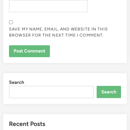
SAVE MY NAME, EMAIL, AND WEBSITE IN THIS
BROWSER FOR THE NEXT TIME I COMMENT.
Search
Search
Recent Posts