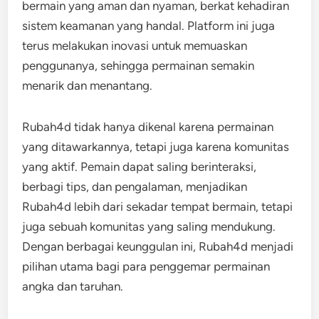
bermain yang aman dan nyaman, berkat kehadiran
sistem keamanan yang handal. Platform ini juga
terus melakukan inovasi untuk memuaskan
penggunanya, sehingga permainan semakin
menarik dan menantang.
Rubah4d tidak hanya dikenal karena permainan
yang ditawarkannya, tetapi juga karena komunitas
yang aktif. Pemain dapat saling berinteraksi,
berbagi tips, dan pengalaman, menjadikan
Rubah4d lebih dari sekadar tempat bermain, tetapi
juga sebuah komunitas yang saling mendukung.
Dengan berbagai keunggulan ini, Rubah4d menjadi
pilihan utama bagi para penggemar permainan
angka dan taruhan.