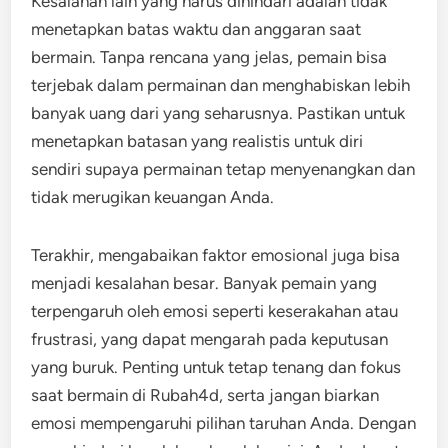
Kesalahan lain yang harus dihindari adalah tidak
menetapkan batas waktu dan anggaran saat
bermain. Tanpa rencana yang jelas, pemain bisa
terjebak dalam permainan dan menghabiskan lebih
banyak uang dari yang seharusnya. Pastikan untuk
menetapkan batasan yang realistis untuk diri
sendiri supaya permainan tetap menyenangkan dan
tidak merugikan keuangan Anda.
Terakhir, mengabaikan faktor emosional juga bisa
menjadi kesalahan besar. Banyak pemain yang
terpengaruh oleh emosi seperti keserakahan atau
frustrasi, yang dapat mengarah pada keputusan
yang buruk. Penting untuk tetap tenang dan fokus
saat bermain di Rubah4d, serta jangan biarkan
emosi mempengaruhi pilihan taruhan Anda. Dengan