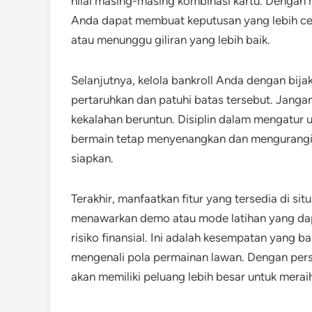
nilai masing-masing kombinasi kartu. Dengan 
Anda dapat membuat keputusan yang lebih cer
atau menunggu giliran yang lebih baik.
Selanjutnya, kelola bankroll Anda dengan bij
pertaruhkan dan patuhi batas tersebut. Janga
kekalahan beruntun. Disiplin dalam mengatu
bermain tetap menyenangkan dan mengurangi r
siapkan.
Terakhir, manfaatkan fitur yang tersedia di s
menawarkan demo atau mode latihan yang da
risiko finansial. Ini adalah kesempatan yang
mengenali pola permainan lawan. Dengan per
akan memiliki peluang lebih besar untuk merai