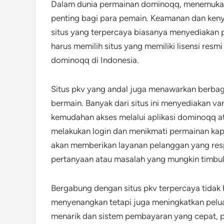
Dalam dunia permainan dominoqq, menemukan 
penting bagi para pemain. Keamanan dan keny
situs yang terpercaya biasanya menyediakan p
harus memilih situs yang memiliki lisensi res
dominoqq di Indonesia.
Situs pkv yang andal juga menawarkan berbag
bermain. Banyak dari situs ini menyediakan v
kemudahan akses melalui aplikasi dominoqq a
melakukan login dan menikmati permainan kapan
akan memberikan layanan pelanggan yang res
pertanyaan atau masalah yang mungkin timbul
Bergabung dengan situs pkv terpercaya tida
menyenangkan tetapi juga meningkatkan pelu
menarik dan sistem pembayaran yang cepat, p