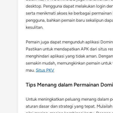
desktop. Pengguna dapat melakukan login 
serta menikmati akses ke berbagai permain
pengguna, bahkan pemain baru sekalipun dapa
kesulitan.
Pemain juga dapat mengunduh aplikasi Domin
Pastikan untuk mendapatkan APK dari situs re
menghindari aplikasi yang tidak aman. Dengan
semakin mudah, memungkinkan pemain untuk t
mau.
Situs PKV
Tips Menang dalam Permainan Do
Untuk meningkatkan peluang menang dalam 
aturan dasar dan strategi yang tepat. Mulail