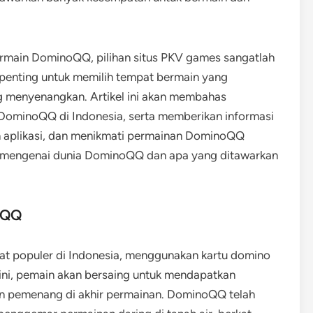
ermain DominoQQ, pilihan situs PKV games sangatlah
 penting untuk memilih tempat bermain yang
 menyenangkan. Artikel ini akan membahas
DominoQQ di Indonesia, serta memberikan informasi
 aplikasi, dan menikmati permainan DominoQQ
lam mengenai dunia DominoQQ dan apa yang ditawarkan
oQQ
t populer di Indonesia, menggunakan kartu domino
ini, pemain akan bersaing untuk mendapatkan
an pemenang di akhir permainan. DominoQQ telah