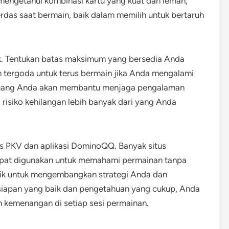
mengetahui kombinasi kartu yang kuat dan lemah,
das saat bermain, baik dalam memilih untuk bertaruh
ak. Tentukan batas maksimum yang bersedia Anda
n tergoda untuk terus bermain jika Anda mengalami
r uang Anda akan membantu menjaga pengalaman
isiko kehilangan lebih banyak dari yang Anda
itus PKV dan aplikasi DominoQQ. Banyak situs
pat digunakan untuk memahami permainan tanpa
 baik untuk mengembangkan strategi Anda dan
siapan yang baik dan pengetahuan yang cukup, Anda
h kemenangan di setiap sesi permainan.