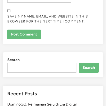
SAVE MY NAME, EMAIL, AND WEBSITE IN THIS
BROWSER FOR THE NEXT TIME I COMMENT.
Search
Search
Recent Posts
DominoQQ: Permainan Seru di Era Digital