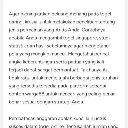
Agar meningkatkan peluang menang pada togel
daring, krusial untuk melakukan penelitian tentang
jenis permainan yang Anda Anda. Contohnya,
apabila Anda mengambil togel singapore, studi
statistik dan hasil sebelumnya agar mengetahui
pola yang mungkin muncul. Mengetahui perihal
angka keberuntungan serta paduan yang kali
terjadi dapat sangat bermanfaat. Tak hanya itu,
tidak ragu untuk menjelajahi berbagai jenis taruhan
yang tersedia tersedia pada platform sebagai
contoh warga88 untuk mencari yang paling benar-
benar sesuai dengan strategi Anda.
Pembatasan anggaran adalah kunci lain untuk
sukses dalam togel online. Tentukanlah jumlah uang