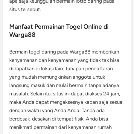
apa saja keunggulan bermain lotto daring pada
situs tersebut.
Manfaat Permainan Togel Online di
Warga88
Bermain togel daring pada Warga88 memberikan
kenyamanan dan kenyamanan yang tidak tak bisa
didapatkan di lokasi lain. Tahapan pendaftaran
yang mudah memungkinkan anggota untuk
langsung masuk dan mulai bermain tanpa adanya
masalah. Selain itu, situs ini dapat diakses 24 jam,
maka Anda dapat mengaksesnya kapan saja sesuai
dengan waktu yang Anda Anda. Tanpa ada
berdesak-desakan di tempat fisik, Anda bisa
menikmati permainan dari kenyamanan rumah