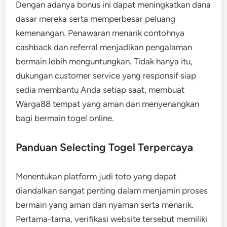
Dengan adanya bonus ini dapat meningkatkan dana
dasar mereka serta memperbesar peluang
kemenangan. Penawaran menarik contohnya
cashback dan referral menjadikan pengalaman
bermain lebih menguntungkan. Tidak hanya itu,
dukungan customer service yang responsif siap
sedia membantu Anda setiap saat, membuat
Warga88 tempat yang aman dan menyenangkan
bagi bermain togel online.
Panduan Selecting Togel Terpercaya
Menentukan platform judi toto yang dapat
diandalkan sangat penting dalam menjamin proses
bermain yang aman dan nyaman serta menarik.
Pertama-tama, verifikasi website tersebut memiliki