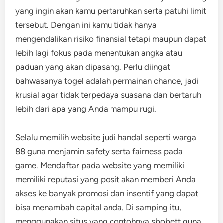
yang ingin akan kamu pertaruhkan serta patuhi limit
tersebut. Dengan ini kamu tidak hanya
mengendalikan risiko finansial tetapi maupun dapat
lebih lagi fokus pada menentukan angka atau
paduan yang akan dipasang. Perlu diingat
bahwasanya togel adalah permainan chance, jadi
krusial agar tidak terpedaya suasana dan bertaruh
lebih dari apa yang Anda mampu rugi.
Selalu memilih website judi handal seperti warga
88 guna menjamin safety serta fairness pada
game. Mendaftar pada website yang memiliki
memiliki reputasi yang posit akan memberi Anda
akses ke banyak promosi dan insentif yang dapat
bisa menambah capital anda. Di samping itu,
menggunakan situs yang contohnya sbobett guna