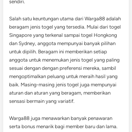
sendiri.
Salah satu keuntungan utama dari Warga88 adalah
beragam jenis togel yang tersedia. Mulai dari togel
Singapore yang terkenal sampai togel Hongkong
dan Sydney, anggota mempunyai banyak pilihan
untuk dipilih. Beragam ini memberikan setiap
anggota untuk menemukan jenis togel yang paling
sesuai dengan dengan preferensi mereka, sambil
mengoptimalkan peluang untuk meraih hasil yang
baik. Masing-masing jenis togel juga mempunyai
aturan dan aturan yang beragam, memberikan
sensasi bermain yang variatif.
Warga88 juga menawarkan banyak penawaran
serta bonus menarik bagi member baru dan lama.