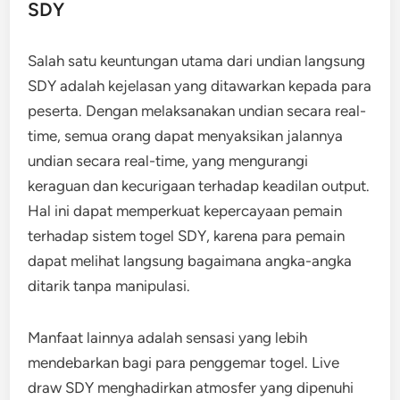
SDY
Salah satu keuntungan utama dari undian langsung
SDY adalah kejelasan yang ditawarkan kepada para
peserta. Dengan melaksanakan undian secara real-
time, semua orang dapat menyaksikan jalannya
undian secara real-time, yang mengurangi
keraguan dan kecurigaan terhadap keadilan output.
Hal ini dapat memperkuat kepercayaan pemain
terhadap sistem togel SDY, karena para pemain
dapat melihat langsung bagaimana angka-angka
ditarik tanpa manipulasi.
Manfaat lainnya adalah sensasi yang lebih
mendebarkan bagi para penggemar togel. Live
draw SDY menghadirkan atmosfer yang dipenuhi