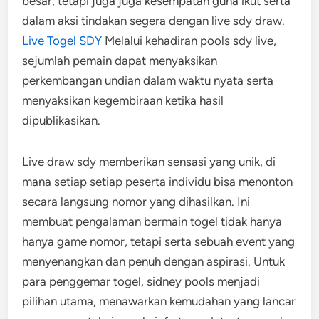
besar, tetapi juga juga kesempatan guna ikut serta
dalam aksi tindakan segera dengan live sdy draw.
Live Togel SDY
Melalui kehadiran pools sdy live,
sejumlah pemain dapat menyaksikan
perkembangan undian dalam waktu nyata serta
menyaksikan kegembiraan ketika hasil
dipublikasikan.
Live draw sdy memberikan sensasi yang unik, di
mana setiap setiap peserta individu bisa menonton
secara langsung nomor yang dihasilkan. Ini
membuat pengalaman bermain togel tidak hanya
hanya game nomor, tetapi serta sebuah event yang
menyenangkan dan penuh dengan aspirasi. Untuk
para penggemar togel, sidney pools menjadi
pilihan utama, menawarkan kemudahan yang lancar