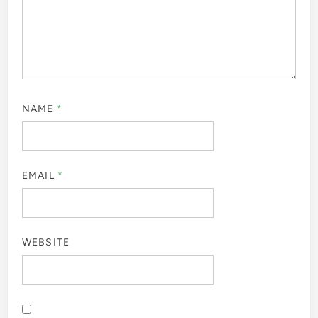
NAME
*
EMAIL
*
WEBSITE