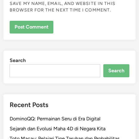
SAVE MY NAME, EMAIL, AND WEBSITE IN THIS
BROWSER FOR THE NEXT TIME I COMMENT.
Search
Search
Recent Posts
DominoQQ: Permainan Seru di Era Digital
Sejarah dan Evolusi Maha 4D di Negara Kita
Toto Macau: Pelajari Tipe Taruhan dan Probabilitas