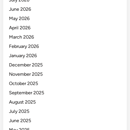
June 2026
May 2026
April 2026
March 2026
February 2026
January 2026
December 2025
November 2025
October 2025
September 2025
August 2025
July 2025
June 2025
May 2025