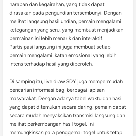
harapan dan kegairahan, yang tidak dapat
dirasakan pada pengundian tersembunyi. Dengan
melihat langsung hasil undian, pemain mengalami
ketegangan yang seru, yang membuat menjadikan
permainan ini lebih menarik dan interaktif.
Partisipasi langsung ini juga membuat setiap
pemain mengalami ikatan emosional yang lebih
intens terhadap hasil yang diperoleh.
Di samping itu, live draw SDY juga mempermudah
pencarian informasi bagi berbagai lapisan
masyarakat. Dengan adanya tabel waktu dan hasil
yang dapat ditemukan secara daring, pemain dapat
secara mudah menyaksikan transmisi langsung dan
melihat perkembangan hasil togel. Ini
memungkinkan para penggemar togel untuk tetap