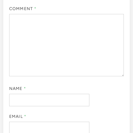
COMMENT
*
NAME
*
EMAIL
*