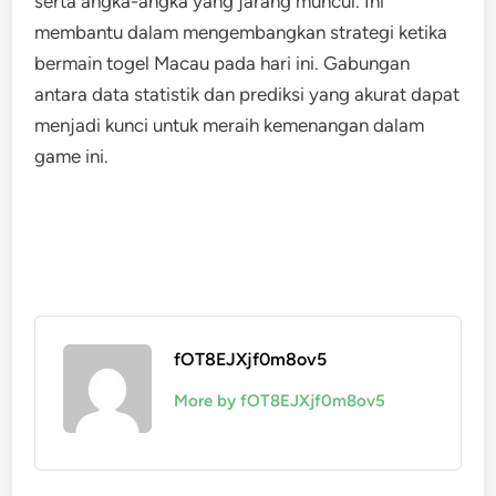
serta angka-angka yang jarang muncul. Ini
membantu dalam mengembangkan strategi ketika
bermain togel Macau pada hari ini. Gabungan
antara data statistik dan prediksi yang akurat dapat
menjadi kunci untuk meraih kemenangan dalam
game ini.
fOT8EJXjf0m8ov5
More by fOT8EJXjf0m8ov5