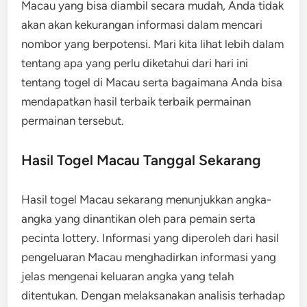
Macau yang bisa diambil secara mudah, Anda tidak
akan akan kekurangan informasi dalam mencari
nombor yang berpotensi. Mari kita lihat lebih dalam
tentang apa yang perlu diketahui dari hari ini
tentang togel di Macau serta bagaimana Anda bisa
mendapatkan hasil terbaik terbaik permainan
permainan tersebut.
Hasil Togel Macau Tanggal Sekarang
Hasil togel Macau sekarang menunjukkan angka-
angka yang dinantikan oleh para pemain serta
pecinta lottery. Informasi yang diperoleh dari hasil
pengeluaran Macau menghadirkan informasi yang
jelas mengenai keluaran angka yang telah
ditentukan. Dengan melaksanakan analisis terhadap