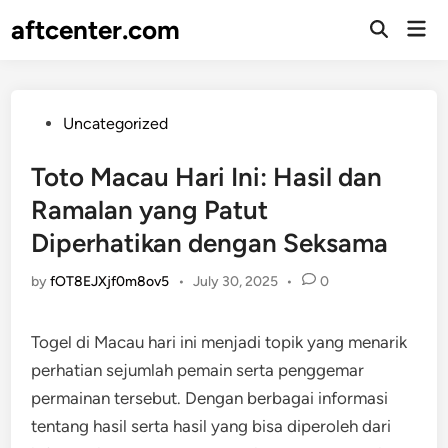
Skip
aftcenter.com
Mai
to
Men
content
Posted
Uncategorized
in
Toto Macau Hari Ini: Hasil dan
Ramalan yang Patut
Diperhatikan dengan Seksama
by
fOT8EJXjf0m8ov5
•
July 30, 2025
•
0
Togel di Macau hari ini menjadi topik yang menarik
perhatian sejumlah pemain serta penggemar
permainan tersebut. Dengan berbagai informasi
tentang hasil serta hasil yang bisa diperoleh dari