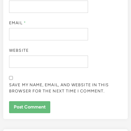
EMAIL
*
WEBSITE
SAVE MY NAME, EMAIL, AND WEBSITE IN THIS
BROWSER FOR THE NEXT TIME I COMMENT.