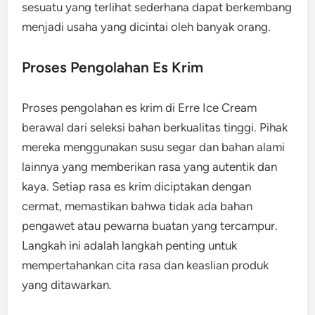
sesuatu yang terlihat sederhana dapat berkembang
menjadi usaha yang dicintai oleh banyak orang.
Proses Pengolahan Es Krim
Proses pengolahan es krim di Erre Ice Cream
berawal dari seleksi bahan berkualitas tinggi. Pihak
mereka menggunakan susu segar dan bahan alami
lainnya yang memberikan rasa yang autentik dan
kaya. Setiap rasa es krim diciptakan dengan
cermat, memastikan bahwa tidak ada bahan
pengawet atau pewarna buatan yang tercampur.
Langkah ini adalah langkah penting untuk
mempertahankan cita rasa dan keaslian produk
yang ditawarkan.