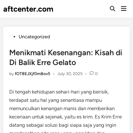
Skip
aftcenter.com
Mai
to
Men
content
Posted
Uncategorized
in
Menikmati Kesenangan: Kisah di
Di Balik Erre Gelato
by
fOT8EJXjf0m8ov5
•
July 30, 2025
•
0
Di tengah kehidupan sehari-hari yang berisik,
terdapat satu hal yang senantiasa mampu
memunculkan kenangan manis dan memberikan
keceriaan untuk sejenak, yaitu es krim. Es Krim Erre
datang sebagai solusi bagi siapa saja yang ingin