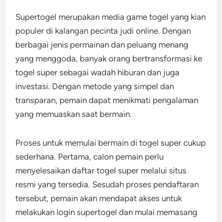
Supertogel merupakan media game togel yang kian
populer di kalangan pecinta judi online. Dengan
berbagai jenis permainan dan peluang menang
yang menggoda, banyak orang bertransformasi ke
togel super sebagai wadah hiburan dan juga
investasi. Dengan metode yang simpel dan
transparan, pemain dapat menikmati pengalaman
yang memuaskan saat bermain.
Proses untuk memulai bermain di togel super cukup
sederhana. Pertama, calon pemain perlu
menyelesaikan daftar togel super melalui situs
resmi yang tersedia. Sesudah proses pendaftaran
tersebut, pemain akan mendapat akses untuk
melakukan login supertogel dan mulai memasang