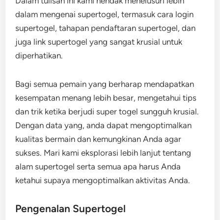
Dalam tulisan ini kami hendak menelusuri lebih
dalam mengenai supertogel, termasuk cara login
supertogel, tahapan pendaftaran supertogel, dan
juga link supertogel yang sangat krusial untuk
diperhatikan.
Bagi semua pemain yang berharap mendapatkan
kesempatan menang lebih besar, mengetahui tips
dan trik ketika berjudi super togel sungguh krusial.
Dengan data yang, anda dapat mengoptimalkan
kualitas bermain dan kemungkinan Anda agar
sukses. Mari kami eksplorasi lebih lanjut tentang
alam supertogel serta semua apa harus Anda
ketahui supaya mengoptimalkan aktivitas Anda.
Pengenalan Supertogel