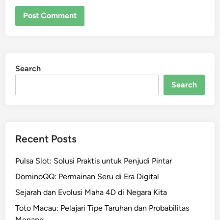
Search
Search
Recent Posts
Pulsa Slot: Solusi Praktis untuk Penjudi Pintar
DominoQQ: Permainan Seru di Era Digital
Sejarah dan Evolusi Maha 4D di Negara Kita
Toto Macau: Pelajari Tipe Taruhan dan Probabilitas
Menang