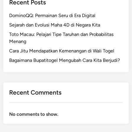
Recent Posts
DominoQQ: Permainan Seru di Era Digital
Sejarah dan Evolusi Maha 4D di Negara Kita
Toto Macau: Pelajari Tipe Taruhan dan Probabilitas
Menang
Cara Jitu Mendapatkan Kemenangan di Wali Togel
Bagaimana Bupatitogel Mengubah Cara Kita Berjudi?
Recent Comments
No comments to show.