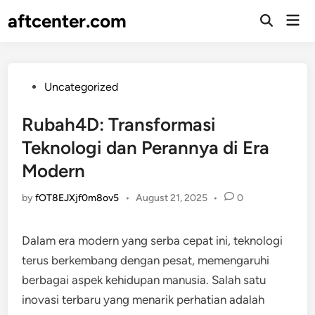
Skip
aftcenter.com
Mai
to
Men
content
Posted
Uncategorized
in
Rubah4D: Transformasi
Teknologi dan Perannya di Era
Modern
by
fOT8EJXjf0m8ov5
•
August 21, 2025
•
0
Dalam era modern yang serba cepat ini, teknologi
terus berkembang dengan pesat, memengaruhi
berbagai aspek kehidupan manusia. Salah satu
inovasi terbaru yang menarik perhatian adalah