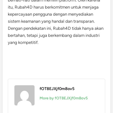
berhati-hati dalam memilih platform. Oleh karena
itu, Rubah4D harus berkomitmen untuk menjaga
kepercayaan pengguna dengan menyediakan
sistem keamanan yang handal dan transparan.
Dengan pendekatan ini, Rubah4D tidak hanya akan
bertahan, tetapi juga berkembang dalam industri
yang kompetitif.
fOT8EJXjf0m8ov5
More by fOT8EJXjf0m8ov5