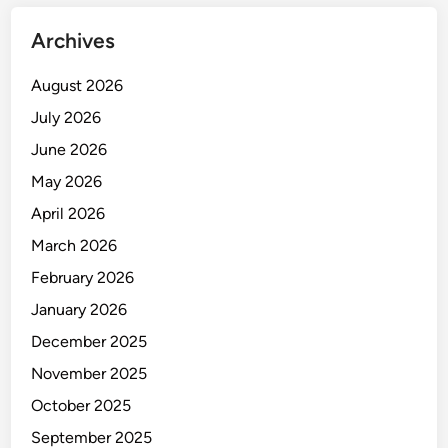
Archives
August 2026
July 2026
June 2026
May 2026
April 2026
March 2026
February 2026
January 2026
December 2025
November 2025
October 2025
September 2025