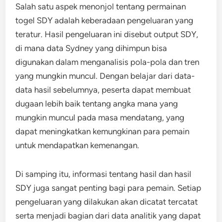
Salah satu aspek menonjol tentang permainan
togel SDY adalah keberadaan pengeluaran yang
teratur. Hasil pengeluaran ini disebut output SDY,
di mana data Sydney yang dihimpun bisa
digunakan dalam menganalisis pola-pola dan tren
yang mungkin muncul. Dengan belajar dari data-
data hasil sebelumnya, peserta dapat membuat
dugaan lebih baik tentang angka mana yang
mungkin muncul pada masa mendatang, yang
dapat meningkatkan kemungkinan para pemain
untuk mendapatkan kemenangan.
Di samping itu, informasi tentang hasil dan hasil
SDY juga sangat penting bagi para pemain. Setiap
pengeluaran yang dilakukan akan dicatat tercatat
serta menjadi bagian dari data analitik yang dapat