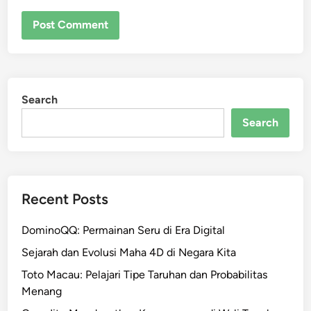
Search
Search
Recent Posts
DominoQQ: Permainan Seru di Era Digital
Sejarah dan Evolusi Maha 4D di Negara Kita
Toto Macau: Pelajari Tipe Taruhan dan Probabilitas
Menang