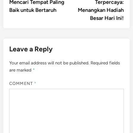
Mencari Tempat Paling
Terpercaya:
Baik untuk Bertaruh
Menangkan Hadiah
Besar Hari Ini!
Leave a Reply
Your email address will not be published.
Required fields
are marked
*
COMMENT
*