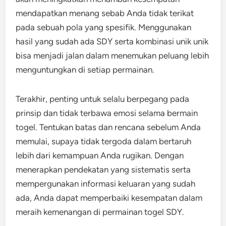
mendapatkan menang sebab Anda tidak terikat
pada sebuah pola yang spesifik. Menggunakan
hasil yang sudah ada SDY serta kombinasi unik unik
bisa menjadi jalan dalam menemukan peluang lebih
menguntungkan di setiap permainan.
Terakhir, penting untuk selalu berpegang pada
prinsip dan tidak terbawa emosi selama bermain
togel. Tentukan batas dan rencana sebelum Anda
memulai, supaya tidak tergoda dalam bertaruh
lebih dari kemampuan Anda rugikan. Dengan
menerapkan pendekatan yang sistematis serta
mempergunakan informasi keluaran yang sudah
ada, Anda dapat memperbaiki kesempatan dalam
meraih kemenangan di permainan togel SDY.