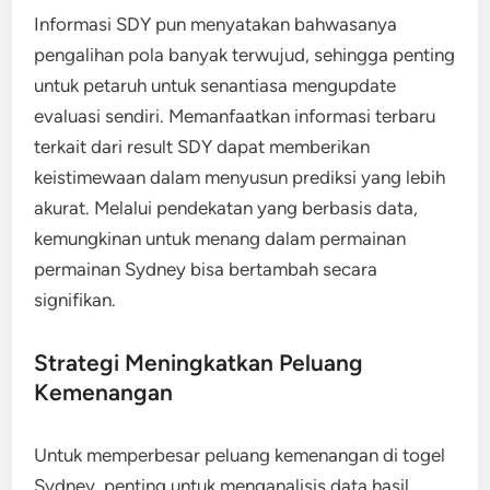
Informasi SDY pun menyatakan bahwasanya
pengalihan pola banyak terwujud, sehingga penting
untuk petaruh untuk senantiasa mengupdate
evaluasi sendiri. Memanfaatkan informasi terbaru
terkait dari result SDY dapat memberikan
keistimewaan dalam menyusun prediksi yang lebih
akurat. Melalui pendekatan yang berbasis data,
kemungkinan untuk menang dalam permainan
permainan Sydney bisa bertambah secara
signifikan.
Strategi Meningkatkan Peluang
Kemenangan
Untuk memperbesar peluang kemenangan di togel
Sydney, penting untuk menganalisis data hasil