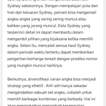
Sydney sebelumnya. Dengan mempelajari pola dan
tren dari keluaran Sydney, pemain bisa mengamati
angka-angka yang sering sering muncul atau
bahkan yang jarang muncul. Data Sydney yang
terperinci detail ini dapat membantu dalam
mengambil pilihan yang bijaksana ketika memilih
angka. Selain itu, mencatat semua hasil Sydney
dalam periode waktu tertentu dapat memberikan
pengertian berharga terkait dengan prediksi nomor
yang mungkin muncul nantinya.
Berikutnya, diversifikasi varian angka bisa menjadi
strategi yang efektif . Alih-alih hanya sekadar
mengandalkan sebuah set angka, cobalah untuk
memilih berbagai kombinasi yang berbeda. Hal ini
akan meningkatkan menambah kesempatan