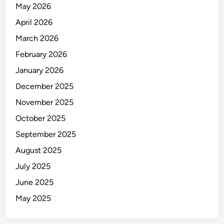
May 2026
April 2026
March 2026
February 2026
January 2026
December 2025
November 2025
October 2025
September 2025
August 2025
July 2025
June 2025
May 2025