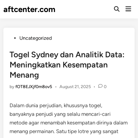
Skip
aftcenter.com
Mai
to
Men
content
Posted
Uncategorized
in
Togel Sydney dan Analitik Data:
Meningkatkan Kesempatan
Menang
by
fOT8EJXjf0m8ov5
•
August 21, 2025
•
0
Dalam dunia perjudian, khususnya togel,
banyaknya penjudi yang selalu mencari-cari
metode agar menambah kesempatan dirinya dalam
menang permainan. Satu tipe lotre yang sangat