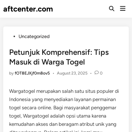
Skip
aftcenter.com
Mai
to
Men
content
Posted
Uncategorized
in
Petunjuk Komprehensif: Tips
Masuk di Warga Togel
by
fOT8EJXjf0m8ov5
•
August 23, 2025
•
0
Wargatogel merupakan salah satu situs populer di
Indonesia yang menyediakan layanan permainan
togel secara online. Bagi masyarakat penggemar
togel, Wargatogel adalah opsi utama karena
kemudahan akses dan beragam atribut unik yang