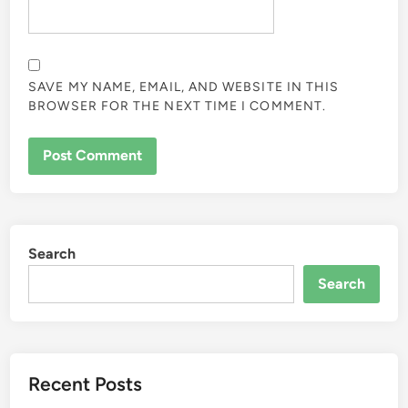
SAVE MY NAME, EMAIL, AND WEBSITE IN THIS
BROWSER FOR THE NEXT TIME I COMMENT.
Search
Search
Recent Posts