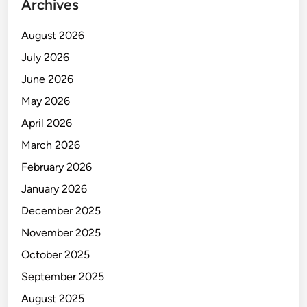
Archives
August 2026
July 2026
June 2026
May 2026
April 2026
March 2026
February 2026
January 2026
December 2025
November 2025
October 2025
September 2025
August 2025