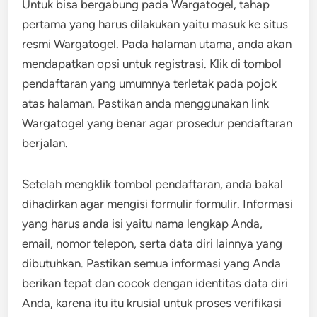
Untuk bisa bergabung pada Wargatogel, tahap
pertama yang harus dilakukan yaitu masuk ke situs
resmi Wargatogel. Pada halaman utama, anda akan
mendapatkan opsi untuk registrasi. Klik di tombol
pendaftaran yang umumnya terletak pada pojok
atas halaman. Pastikan anda menggunakan link
Wargatogel yang benar agar prosedur pendaftaran
berjalan.
Setelah mengklik tombol pendaftaran, anda bakal
dihadirkan agar mengisi formulir formulir. Informasi
yang harus anda isi yaitu nama lengkap Anda,
email, nomor telepon, serta data diri lainnya yang
dibutuhkan. Pastikan semua informasi yang Anda
berikan tepat dan cocok dengan identitas data diri
Anda, karena itu itu krusial untuk proses verifikasi