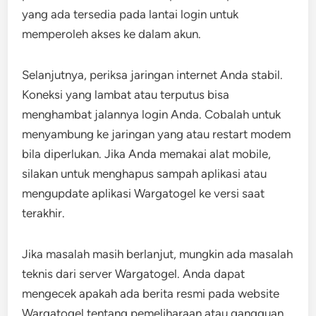
yang ada tersedia pada lantai login untuk
memperoleh akses ke dalam akun.
Selanjutnya, periksa jaringan internet Anda stabil.
Koneksi yang lambat atau terputus bisa
menghambat jalannya login Anda. Cobalah untuk
menyambung ke jaringan yang atau restart modem
bila diperlukan. Jika Anda memakai alat mobile,
silakan untuk menghapus sampah aplikasi atau
mengupdate aplikasi Wargatogel ke versi saat
terakhir.
Jika masalah masih berlanjut, mungkin ada masalah
teknis dari server Wargatogel. Anda dapat
mengecek apakah ada berita resmi pada website
Wargatogel tentang pemeliharaan atau gangguan