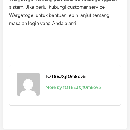
sistem. Jika perlu, hubungi customer service
Wargatogel untuk bantuan lebih lanjut tentang
masalah login yang Anda alami.
fOT8EJXjf0m8ov5
More by fOT8EJXjf0m8ov5