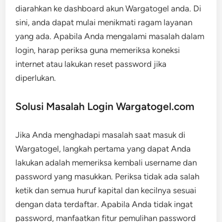
diarahkan ke dashboard akun Wargatogel anda. Di
sini, anda dapat mulai menikmati ragam layanan
yang ada. Apabila Anda mengalami masalah dalam
login, harap periksa guna memeriksa koneksi
internet atau lakukan reset password jika
diperlukan.
Solusi Masalah Login Wargatogel.com
Jika Anda menghadapi masalah saat masuk di
Wargatogel, langkah pertama yang dapat Anda
lakukan adalah memeriksa kembali username dan
password yang masukkan. Periksa tidak ada salah
ketik dan semua huruf kapital dan kecilnya sesuai
dengan data terdaftar. Apabila Anda tidak ingat
password, manfaatkan fitur pemulihan password