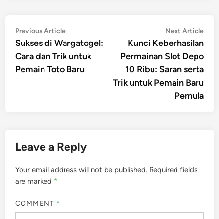
Post
Previous
Nex
Previous Article
Next Article
article:
artic
Sukses di Wargatogel:
Kunci Keberhasilan
navigation
Cara dan Trik untuk
Permainan Slot Depo
Pemain Toto Baru
10 Ribu: Saran serta
Trik untuk Pemain Baru
Pemula
Leave a Reply
Your email address will not be published.
Required fields
are marked
*
COMMENT
*