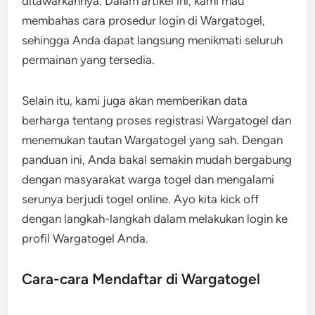
ditawarkannya. Dalam artikel ini, kami mau
membahas cara prosedur login di Wargatogel,
sehingga Anda dapat langsung menikmati seluruh
permainan yang tersedia.
Selain itu, kami juga akan memberikan data
berharga tentang proses registrasi Wargatogel dan
menemukan tautan Wargatogel yang sah. Dengan
panduan ini, Anda bakal semakin mudah bergabung
dengan masyarakat warga togel dan mengalami
serunya berjudi togel online. Ayo kita kick off
dengan langkah-langkah dalam melakukan login ke
profil Wargatogel Anda.
Cara-cara Mendaftar di Wargatogel