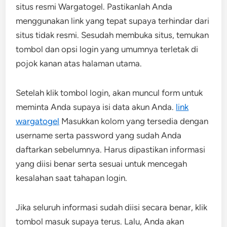
situs resmi Wargatogel. Pastikanlah Anda
menggunakan link yang tepat supaya terhindar dari
situs tidak resmi. Sesudah membuka situs, temukan
tombol dan opsi login yang umumnya terletak di
pojok kanan atas halaman utama.
Setelah klik tombol login, akan muncul form untuk
meminta Anda supaya isi data akun Anda.
link
wargatogel
Masukkan kolom yang tersedia dengan
username serta password yang sudah Anda
daftarkan sebelumnya. Harus dipastikan informasi
yang diisi benar serta sesuai untuk mencegah
kesalahan saat tahapan login.
Jika seluruh informasi sudah diisi secara benar, klik
tombol masuk supaya terus. Lalu, Anda akan