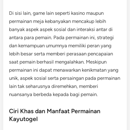
Di sisi lain, game lain seperti kasino maupun
permainan meja kebanyakan mencakup lebih
banyak aspek aspek sosial dan interaksi antar di
antara para pemain. Pada permainan ini, strategi
dan kemampuan umumnya memiliki peran yang
lebih besar serta memberi perasaan pencapaian
saat pemain berhasil mengalahkan. Meskipun
permainan ini dapat menawarkan kenikmatan yang
unik, aspek sosial serta persaingan pada permainan
lain tak seharusnya diremehkan, memberi
nuansanya berbeda kepada bagi pemain.
Ciri Khas dan Manfaat Permainan
Kayutogel