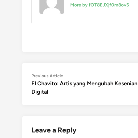
More by fOT8EJXjf0m8ov5
Post
Previous
Previous Article
article:
El Chavito: Artis yang Mengubah Kesenian
navigation
Digital
Leave a Reply