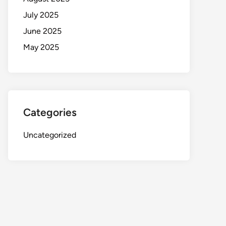
July 2025
June 2025
May 2025
Categories
Uncategorized