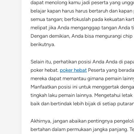
dapat menolong kamu jadi peserta yang unggul.
belajar kapan harus harus bertaruh dan kapan 
semua tangan; berfokuslah pada kekuatan kart
melipat jika Anda menganggap tangan Anda t
Dengan demikian, Anda bisa mengurangi chip
berikutnya.
Selain itu, perhatikan posisi Anda Anda di p
poker hebat.
poker hebat
Peserta yang berada 
mereka dapat memantau gimana pemain lainny
Manfaatkan posisi ini untuk menggertak denga
tingkah laku pemain lainnya. Mengetahui let
baik dan bertindak lebih bijak di setiap putaran
Akhirnya, jangan abaikan pentingnya pengelola
bertahan dalam permukaan jangka panjang. Te