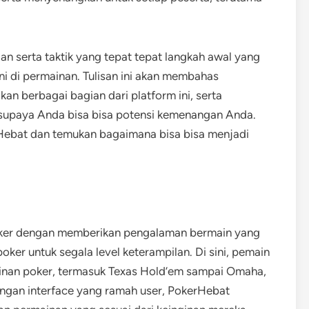
n serta taktik yang tepat tepat langkah awal yang
ni di permainan. Tulisan ini akan membahas
 berbagai bagian dari platform ini, serta
supaya Anda bisa bisa potensi kemenangan Anda.
rHebat dan temukan bagaimana bisa bisa menjadi
ker dengan memberikan pengalaman bermain yang
er untuk segala level keterampilan. Di sini, pemain
an poker, termasuk Texas Hold’em sampai Omaha,
gan interface yang ramah user, PokerHebat