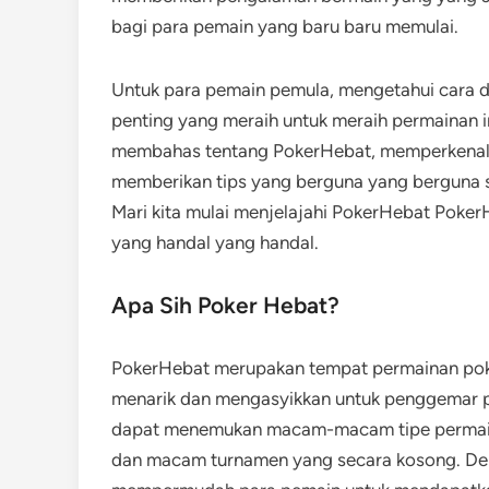
bagi para pemain yang baru baru memulai.
Untuk para pemain pemula, mengetahui cara da
penting yang meraih untuk meraih permainan i
membahas tentang PokerHebat, memperkenalkan
memberikan tips yang berguna yang berguna 
Mari kita mulai menjelajahi PokerHebat Poke
yang handal yang handal.
Apa Sih Poker Hebat?
PokerHebat merupakan tempat permainan po
menarik dan mengasyikkan untuk penggemar pok
dapat menemukan macam-macam tipe permain
dan macam turnamen yang secara kosong. Den