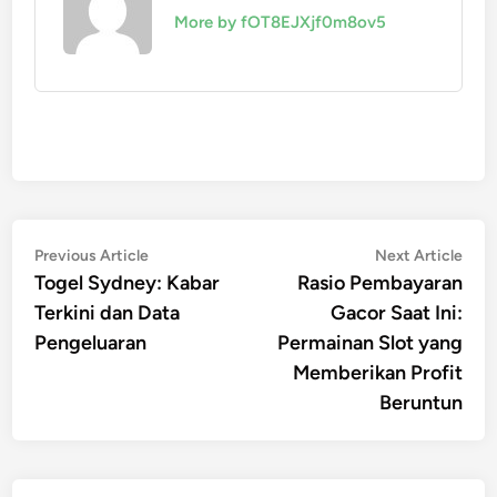
More by fOT8EJXjf0m8ov5
Post
Previous
Nex
Previous Article
Next Article
article:
artic
Togel Sydney: Kabar
Rasio Pembayaran
navigation
Terkini dan Data
Gacor Saat Ini:
Pengeluaran
Permainan Slot yang
Memberikan Profit
Beruntun