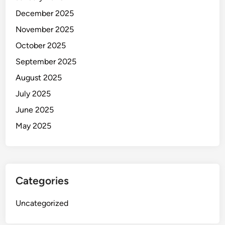
December 2025
November 2025
October 2025
September 2025
August 2025
July 2025
June 2025
May 2025
Categories
Uncategorized