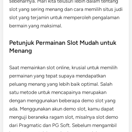
sebenarnya. Mari kita telusuri lebih dalam tentang
slot yang sering menang dan cara memilih situs judi
slot yang terjamin untuk memperoleh pengalaman
bermain yang maksimal.
Petunjuk Permainan Slot Mudah untuk
Menang
Saat memainkan slot online, krusial untuk memilih
permainan yang tepat supaya mendapatkan
peluang menang yang lebih baik optimal. Salah
satu metode untuk mencapainya merupakan
dengan menggunakan beberapa demo slot yang
ada. Menggunakan akun demo slot, kamu dapat
menguji beraneka ragam slot, misalnya slot demo
dari Pragmatic dan PG Soft. Sebelum mengambil