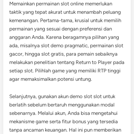
Memainkan permainan slot online memerlukan
taktik yang tepat akurat untuk menambah peluang
kemenangan. Pertama-tama, krusial untuk memilih
permainan yang sesuai dengan preferensi dan
anggaran Anda. Karena beragamnya pilihan yang
ada, misalnya slot demo pragmatic, permainan slot
gacor, hingga slot gratis, para pemain sebaiknya
melakukan penelitian tentang Return to Player pada
setiap slot. Pilihlah game yang memiliki RTP tinggi
agar memaksimalkan potensi untung.
Selanjutnya, gunakan akun demo slot slot untuk
berlatih sebelum bertaruh menggunakan modal
sebenarnya. Melalui akun, Anda bisa mengetahui
mekanisme game serta fitur bonus yang tersedia
tanpa ancaman keuangan. Hal ini pun memberikan