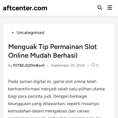
Skip
aftcenter.com
Mai
to
Men
content
Posted
Uncategorized
in
Menguak Tip Permainan Slot
Online Mudah Berhasil
by
fOT8EJXjf0m8ov5
•
September 30, 2025
•
0
Pada zaman digital ini, game slot online telah
bertransformasi menjadi salah satu pilihan utama
bagi para pecinta judi. Dengan berbagai
keunggulan yang ditawarkan, seperti misalnya
kemudahan dalam mengakses dan variasi