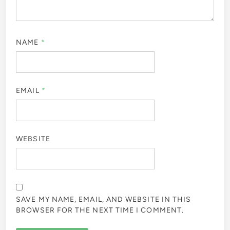
NAME
*
EMAIL
*
WEBSITE
SAVE MY NAME, EMAIL, AND WEBSITE IN THIS
BROWSER FOR THE NEXT TIME I COMMENT.