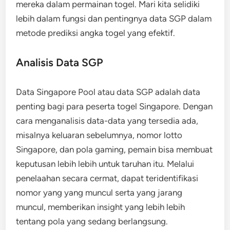
mereka dalam permainan togel. Mari kita selidiki
lebih dalam fungsi dan pentingnya data SGP dalam
metode prediksi angka togel yang efektif.
Analisis Data SGP
Data Singapore Pool atau data SGP adalah data
penting bagi para peserta togel Singapore. Dengan
cara menganalisis data-data yang tersedia ada,
misalnya keluaran sebelumnya, nomor lotto
Singapore, dan pola gaming, pemain bisa membuat
keputusan lebih lebih untuk taruhan itu. Melalui
penelaahan secara cermat, dapat teridentifikasi
nomor yang yang muncul serta yang jarang
muncul, memberikan insight yang lebih lebih
tentang pola yang sedang berlangsung.