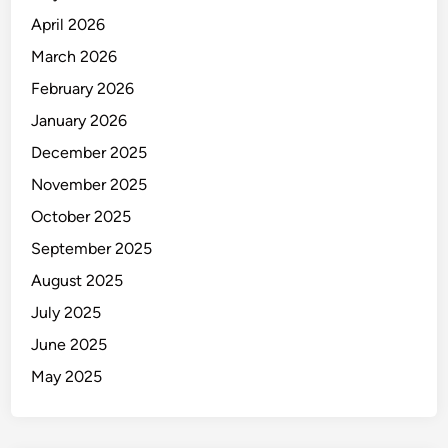
April 2026
March 2026
February 2026
January 2026
December 2025
November 2025
October 2025
September 2025
August 2025
July 2025
June 2025
May 2025