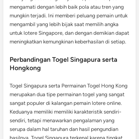
mengamati dengan lebih baik pola atau tren yang
mungkin terjadi. Ini memberi peluang pemain untuk
mengambil yang lebih bijak saat memilih angka
untuk lotere Singapore, dan dengan demikian dapat
meningkatkan kemungkinan keberhasilan di setiap.
Perbandingan Togel Singapura serta
Hongkong
Togel Singapura serta Permainan Togel Hong Kong
merupakan dua tipe permainan togel yang sangat
sangat populer di kalangan pemain lotere online.
Keduanya memiliki memiliki karakteristik sendiri-
sendiri, tetapi menawarkan pengalaman yang
serupa dalam hal taruhan dan hasil pengundian
hasilnya. Togel Singapura terkenal karena tingkat