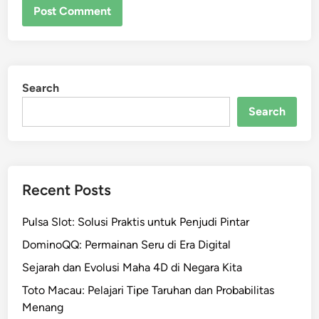
Search
Search
Recent Posts
Pulsa Slot: Solusi Praktis untuk Penjudi Pintar
DominoQQ: Permainan Seru di Era Digital
Sejarah dan Evolusi Maha 4D di Negara Kita
Toto Macau: Pelajari Tipe Taruhan dan Probabilitas
Menang