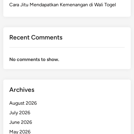
Cara Jitu Mendapatkan Kemenangan di Wali Togel
Recent Comments
No comments to show.
Archives
August 2026
July 2026
June 2026
May 2026