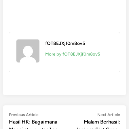
fOT8EJXjf0m8ov5
More by fOT8EJXjf0m8ov5
Post
Previous
Nex
Previous Article
Next Article
article:
artic
Hasil HK: Bagaimana
Malam Berhasil:
navigation