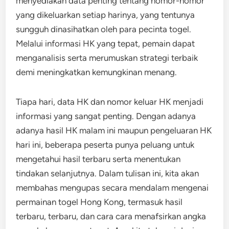
menyediakan data penting tentang nomor-nomor
yang dikeluarkan setiap harinya, yang tentunya
sungguh dinasihatkan oleh para pecinta togel.
Melalui informasi HK yang tepat, pemain dapat
menganalisis serta merumuskan strategi terbaik
demi meningkatkan kemungkinan menang.
Tiapa hari, data HK dan nomor keluar HK menjadi
informasi yang sangat penting. Dengan adanya
adanya hasil HK malam ini maupun pengeluaran HK
hari ini, beberapa peserta punya peluang untuk
mengetahui hasil terbaru serta menentukan
tindakan selanjutnya. Dalam tulisan ini, kita akan
membahas mengupas secara mendalam mengenai
permainan togel Hong Kong, termasuk hasil
terbaru, terbaru, dan cara cara menafsirkan angka