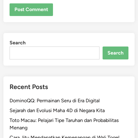
Search
Search
Recent Posts
DominoQQ: Permainan Seru di Era Digital
Sejarah dan Evolusi Maha 4D di Negara Kita
Toto Macau: Pelajari Tipe Taruhan dan Probabilitas
Menang
Cara Jitu Mendapatkan Kemenangan di Wali Togel