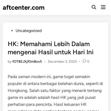
Skip
aftcenter.com
Mai
to
Men
content
Posted
Uncategorized
in
HK: Memahami Lebih Dalam
mengenai Hasil untuk Hari Ini
by
fOT8EJXjf0m8ov5
•
December 3, 2025
•
0
Pada zaman modern ini, game togel semakin
populer di antara berbagai belahan dunia, seperti di
Hongkong. Salah satu faktor yang menarik tentang
game ini adalah adalah hasil HK yang jadi pusat
perhatian para pencinta. Hasil keluaran HK