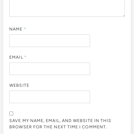
NAME
*
EMAIL
*
WEBSITE
SAVE MY NAME, EMAIL, AND WEBSITE IN THIS
BROWSER FOR THE NEXT TIME I COMMENT.