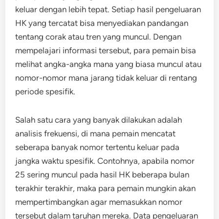
keluar dengan lebih tepat. Setiap hasil pengeluaran
HK yang tercatat bisa menyediakan pandangan
tentang corak atau tren yang muncul. Dengan
mempelajari informasi tersebut, para pemain bisa
melihat angka-angka mana yang biasa muncul atau
nomor-nomor mana jarang tidak keluar di rentang
periode spesifik.
Salah satu cara yang banyak dilakukan adalah
analisis frekuensi, di mana pemain mencatat
seberapa banyak nomor tertentu keluar pada
jangka waktu spesifik. Contohnya, apabila nomor
25 sering muncul pada hasil HK beberapa bulan
terakhir terakhir, maka para pemain mungkin akan
mempertimbangkan agar memasukkan nomor
tersebut dalam taruhan mereka. Data pengeluaran