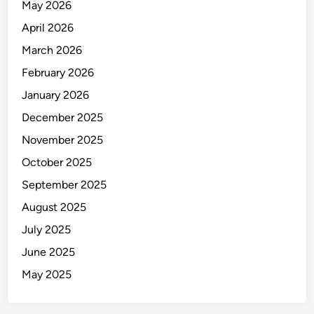
May 2026
April 2026
March 2026
February 2026
January 2026
December 2025
November 2025
October 2025
September 2025
August 2025
July 2025
June 2025
May 2025