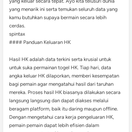
yang keluar secara tepat. Ayo kita telusuri dunia
yang menarik ini serta temukan seluruh data yang
kamu butuhkan supaya bermain secara lebih
cerdas.
spintax
#### Panduan Keluaran HK
Hasil HK adalah data terkini serta krusial untuk
untuk suka permainan togel HK. Tiap hari, data
angka keluar HK dilaporkan, memberi kesempatan
bagi pemain agar mengatahui hasil dari taruhan
mereka. Proses hasil HK biasanya dilakukan secara
langsung langsung dan dapat diakses melalui
beragam platform, baik itu daring maupun offline.
Dengan mengetahui cara kerja pengeluaran HK,
pemain pemain dapat lebih efisien dalam