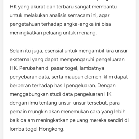
HK yang akurat dan terbaru sangat membantu
untuk melakukan analisis semacam ini, agar
pengetahuan terhadap angka-angka ini bisa
meningkatkan peluang untuk menang.
Selain itu juga, esensial untuk mengambil kira unsur
eksternal yang dapat mempengaruhi pengeluaran
HK. Perubahan di pasar togel, lambatnya
penyebaran data, serta maupun elemen iklim dapat
berperan terhadap hasil pengeluaran. Dengan
menggabungkan studi data pengeluaran HK
dengan ilmu tentang unsur-unsur tersebut, para
pemain mungkin akan menemukan cara yang lebih
baik dalam meningkatkan peluang mereka sendiri di
lomba togel Hongkong.