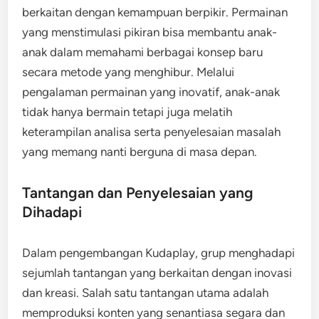
berkaitan dengan kemampuan berpikir. Permainan
yang menstimulasi pikiran bisa membantu anak-
anak dalam memahami berbagai konsep baru
secara metode yang menghibur. Melalui
pengalaman permainan yang inovatif, anak-anak
tidak hanya bermain tetapi juga melatih
keterampilan analisa serta penyelesaian masalah
yang memang nanti berguna di masa depan.
Tantangan dan Penyelesaian yang
Dihadapi
Dalam pengembangan Kudaplay, grup menghadapi
sejumlah tantangan yang berkaitan dengan inovasi
dan kreasi. Salah satu tantangan utama adalah
memproduksi konten yang senantiasa segara dan