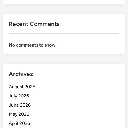
Recent Comments
No comments to show.
Archives
August 2026
July 2026
June 2026
May 2026
April 2026