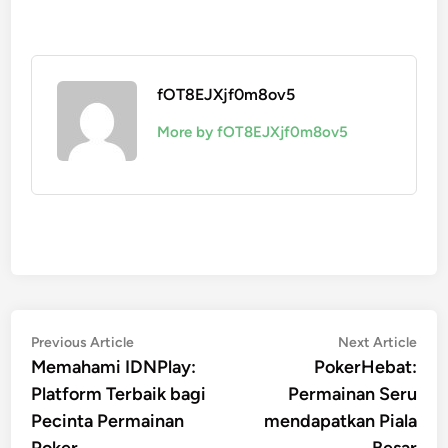
fOT8EJXjf0m8ov5
More by fOT8EJXjf0m8ov5
Post
Previous
Nex
Previous Article
Next Article
article:
artic
Memahami IDNPlay:
PokerHebat:
navigation
Platform Terbaik bagi
Permainan Seru
Pecinta Permainan
mendapatkan Piala