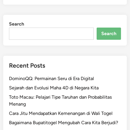
Search
Search
Recent Posts
DominoQQ: Permainan Seru di Era Digital
Sejarah dan Evolusi Maha 4D di Negara Kita
Toto Macau: Pelajari Tipe Taruhan dan Probabilitas
Menang
Cara Jitu Mendapatkan Kemenangan di Wali Togel
Bagaimana Bupatitogel Mengubah Cara Kita Berjudi?