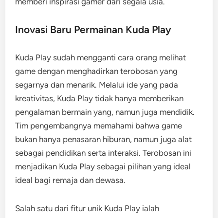
memberi inspirasi gamer dari segala usia.
Inovasi Baru Permainan Kuda Play
Kuda Play sudah mengganti cara orang melihat
game dengan menghadirkan terobosan yang
segarnya dan menarik. Melalui ide yang pada
kreativitas, Kuda Play tidak hanya memberikan
pengalaman bermain yang, namun juga mendidik.
Tim pengembangnya memahami bahwa game
bukan hanya penasaran hiburan, namun juga alat
sebagai pendidikan serta interaksi. Terobosan ini
menjadikan Kuda Play sebagai pilihan yang ideal
ideal bagi remaja dan dewasa.
Salah satu dari fitur unik Kuda Play ialah