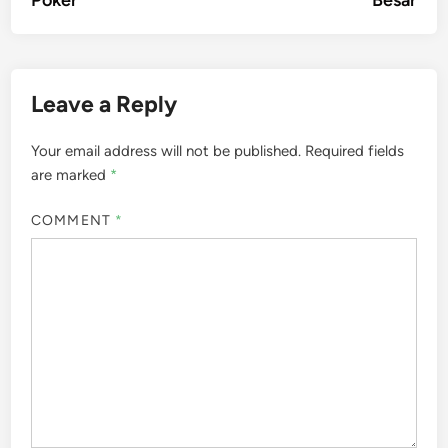
Poker
Besar
Leave a Reply
Your email address will not be published.
Required fields
are marked
*
COMMENT
*