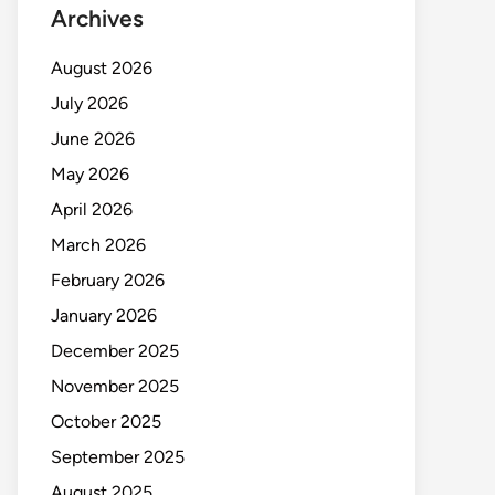
Archives
August 2026
July 2026
June 2026
May 2026
April 2026
March 2026
February 2026
January 2026
December 2025
November 2025
October 2025
September 2025
August 2025