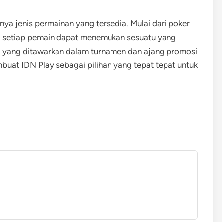
ya jenis permainan yang tersedia. Mulai dari poker
ni, setiap pemain dapat menemukan sesuatu yang
r yang ditawarkan dalam turnamen dan ajang promosi
embuat IDN Play sebagai pilihan yang tepat tepat untuk