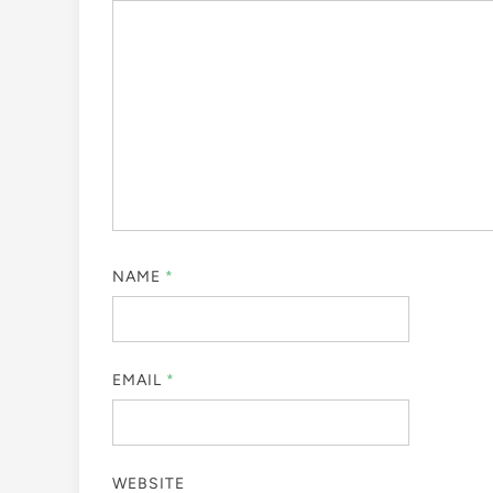
NAME
*
EMAIL
*
WEBSITE