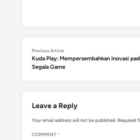
Post
Previous
Previous Article
article:
Kuda Play: Mempersembahkan Inovasi pad
navigation
Segala Game
Leave a Reply
Your email address will not be published.
Required f
COMMENT
*