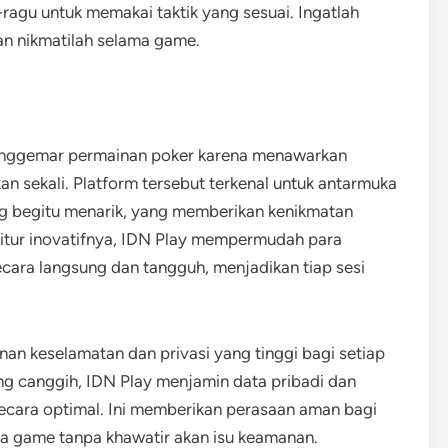
-ragu untuk memakai taktik yang sesuai. Ingatlah
n nikmatilah selama game.
penggemar permainan poker karena menawarkan
sekali. Platform tersebut terkenal untuk antarmuka
g begitu menarik, yang memberikan kenikmatan
-fitur inovatifnya, IDN Play mempermudah para
cara langsung dan tangguh, menjadikan tiap sesi
nan keselamatan dan privasi yang tinggi bagi setiap
ng canggih, IDN Play menjamin data pribadi dan
secara optimal. Ini memberikan perasaan aman bagi
da game tanpa khawatir akan isu keamanan.