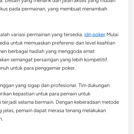
. Desain yang menarik dan jalan akses yang mudah
fokus pada permainan, yang membuat menambah
lah variasi permainan yang tersedia.
idn poker
Mulai
dia untuk memuaskan preferensi dan level keahlian
namen berbagai hadiah yang menggoda amat
akan semangat persaingan yang lebih kompetitif.
jenuh untuk para penggemar poker.
anggan yang sigap dan profesional. Tim dukungan
ikan kepastian untuk para pemain untuk
i terjadi selama bermain. Dengan keberadaan metode
g jelas, pemain dapat merasa tenang melakukan
h.