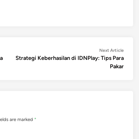
Next
Next Article
article:
a
Strategi Keberhasilan di IDNPlay: Tips Para
Pakar
ields are marked
*