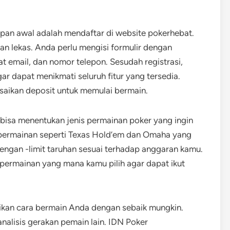
an awal adalah mendaftar di website pokerhebat.
an lekas. Anda perlu mengisi formulir dengan
t email, dan nomor telepon. Sesudah registrasi,
r dapat menikmati seluruh fitur yang tersedia.
aikan deposit untuk memulai bermain.
 bisa menentukan jenis permainan poker yang ingin
s permainan seperti Texas Hold’em dan Omaha yang
dengan -limit taruhan sesuai terhadap anggaran kamu.
 permainan yang mana kamu pilih agar dapat ikut
gikan cara bermain Anda dengan sebaik mungkin.
nalisis gerakan pemain lain. IDN Poker