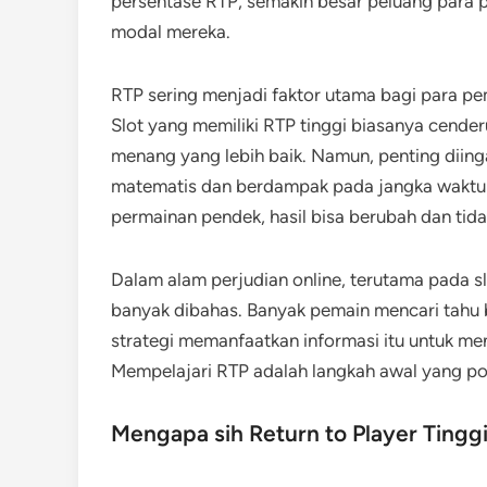
persentase RTP, semakin besar peluang para 
modal mereka.
RTP sering menjadi faktor utama bagi para pema
Slot yang memiliki RTP tinggi biasanya cend
menang yang lebih baik. Namun, penting diinga
matematis dan berdampak pada jangka waktu y
permainan pendek, hasil bisa berubah dan tida
Dalam alam perjudian online, terutama pada slo
banyak dibahas. Banyak pemain mencari tahu 
strategi memanfaatkan informasi itu untuk m
Mempelajari RTP adalah langkah awal yang posi
Mengapa sih Return to Player Tingg