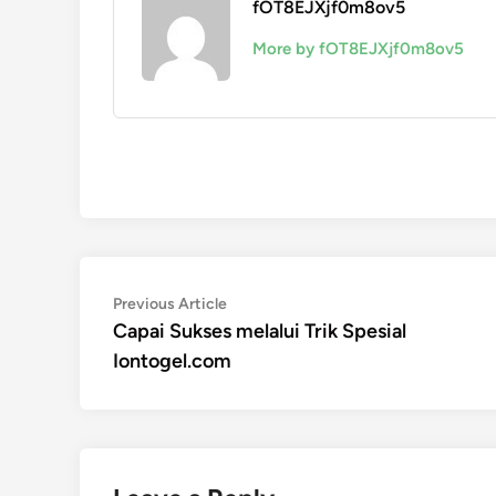
fOT8EJXjf0m8ov5
More by fOT8EJXjf0m8ov5
Post
Previous
Previous Article
article:
Capai Sukses melalui Trik Spesial
navigation
Iontogel.com