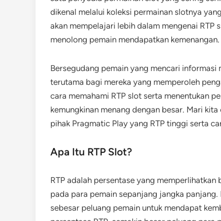
dikenal melalui koleksi permainan slotnya yang 
akan mempelajari lebih dalam mengenai RTP sl
menolong pemain mendapatkan kemenangan.
Bersegudang pemain yang mencari informasi men
terutama bagi mereka yang memperoleh peng
cara memahami RTP slot serta menentukan per
kemungkinan menang dengan besar. Mari kita e
pihak Pragmatic Play yang RTP tinggi serta c
Apa Itu RTP Slot?
RTP adalah persentase yang memperlihatkan b
pada para pemain sepanjang jangka panjang.
sebesar peluang pemain untuk mendapat kemba