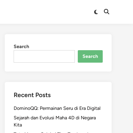
Search
Search
Recent Posts
DominoQQ: Permainan Seru di Era Digital
Sejarah dan Evolusi Maha 4D di Negara
Kita