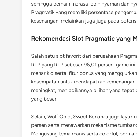
sehingga pemain merasa lebih nyaman dan ny
Pragmatik yang memiliki persentase pengemba
kesenangan, melainkan juga juga pada potensi
Rekomendasi Slot Pragmatic yang Me
Salah satu slot favorit dari perusahaan Pragm
RTP yang RTP sebesar 96,01 persen, game in
menarik disertai fitur bonus yang menggiurka
kesempatan untuk mendapatkan kemenangan be
meningkat, menjadikannya pilihan yang tepat b
yang besar.
Selain, Wolf Gold, Sweet Bonanza juga layak u
persen serta menawarkan mekanisme tumbang 
Mengusung tema manis serta colorful, permain