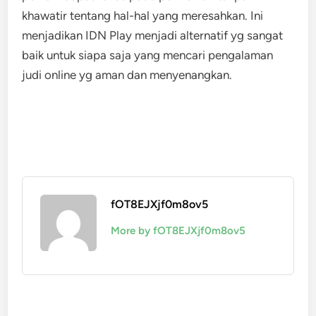
khawatir tentang hal-hal yang meresahkan. Ini
menjadikan IDN Play menjadi alternatif yg sangat
baik untuk siapa saja yang mencari pengalaman
judi online yg aman dan menyenangkan.
fOT8EJXjf0m8ov5
More by fOT8EJXjf0m8ov5