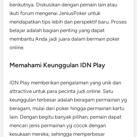
berikutnya. Diskusikan dengan pemain lain atau
ikuti forum mengenai JeniusPoker untuk
mendapatkan tips lebih dan perspektif baru. Proses
belajar adalah bagian penting yang dapat
membantu Anda jadi juara dalam bermain poker
online.
Memahami Keunggulan IDN Play
IDN Play memberikan pengalaman yang unik dan
attractive untuk para pecinta judi online. Satu
keunggulan terbesar adalah beragam permainan yg
beragam, mulai dari poker hingga permainan kartu
lain. Dengan begitu banyak pilihan, pemain dapat
mencari jenis permainan yg cocok dengan
kesukaan mereka, sehingga memperbesar