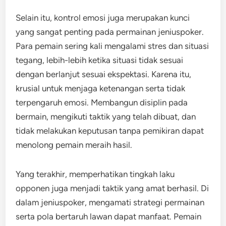
Selain itu, kontrol emosi juga merupakan kunci
yang sangat penting pada permainan jeniuspoker.
Para pemain sering kali mengalami stres dan situasi
tegang, lebih-lebih ketika situasi tidak sesuai
dengan berlanjut sesuai ekspektasi. Karena itu,
krusial untuk menjaga ketenangan serta tidak
terpengaruh emosi. Membangun disiplin pada
bermain, mengikuti taktik yang telah dibuat, dan
tidak melakukan keputusan tanpa pemikiran dapat
menolong pemain meraih hasil.
Yang terakhir, memperhatikan tingkah laku
opponen juga menjadi taktik yang amat berhasil. Di
dalam jeniuspoker, mengamati strategi permainan
serta pola bertaruh lawan dapat manfaat. Pemain