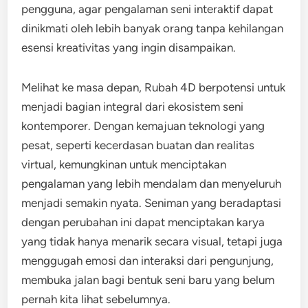
pengguna, agar pengalaman seni interaktif dapat
dinikmati oleh lebih banyak orang tanpa kehilangan
esensi kreativitas yang ingin disampaikan.
Melihat ke masa depan, Rubah 4D berpotensi untuk
menjadi bagian integral dari ekosistem seni
kontemporer. Dengan kemajuan teknologi yang
pesat, seperti kecerdasan buatan dan realitas
virtual, kemungkinan untuk menciptakan
pengalaman yang lebih mendalam dan menyeluruh
menjadi semakin nyata. Seniman yang beradaptasi
dengan perubahan ini dapat menciptakan karya
yang tidak hanya menarik secara visual, tetapi juga
menggugah emosi dan interaksi dari pengunjung,
membuka jalan bagi bentuk seni baru yang belum
pernah kita lihat sebelumnya.