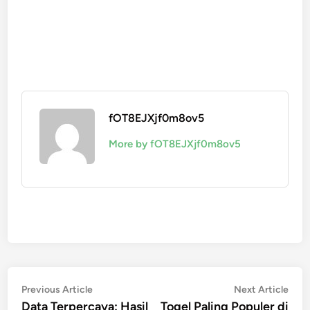
fOT8EJXjf0m8ov5
More by fOT8EJXjf0m8ov5
Post
Previous
Nex
Previous Article
Next Article
article:
artic
Data Terpercaya: Hasil
Togel Paling Populer di