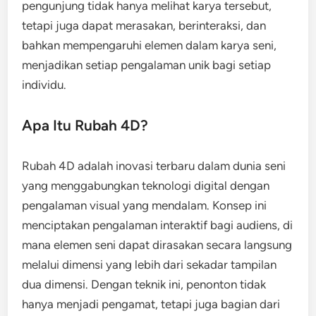
pengunjung tidak hanya melihat karya tersebut,
tetapi juga dapat merasakan, berinteraksi, dan
bahkan mempengaruhi elemen dalam karya seni,
menjadikan setiap pengalaman unik bagi setiap
individu.
Apa Itu Rubah 4D?
Rubah 4D adalah inovasi terbaru dalam dunia seni
yang menggabungkan teknologi digital dengan
pengalaman visual yang mendalam. Konsep ini
menciptakan pengalaman interaktif bagi audiens, di
mana elemen seni dapat dirasakan secara langsung
melalui dimensi yang lebih dari sekadar tampilan
dua dimensi. Dengan teknik ini, penonton tidak
hanya menjadi pengamat, tetapi juga bagian dari