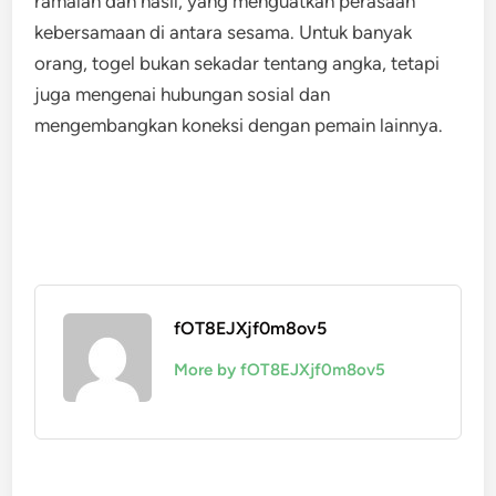
ramalan dan hasil, yang menguatkan perasaan
kebersamaan di antara sesama. Untuk banyak
orang, togel bukan sekadar tentang angka, tetapi
juga mengenai hubungan sosial dan
mengembangkan koneksi dengan pemain lainnya.
fOT8EJXjf0m8ov5
More by fOT8EJXjf0m8ov5