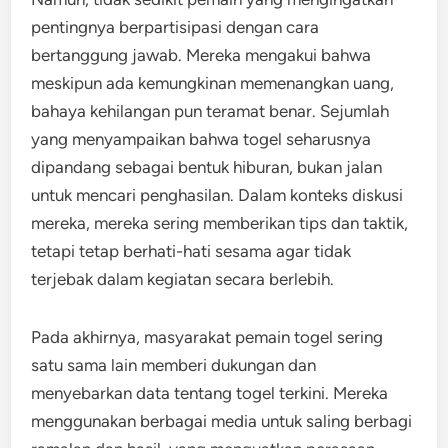
pentingnya berpartisipasi dengan cara
bertanggung jawab. Mereka mengakui bahwa
meskipun ada kemungkinan memenangkan uang,
bahaya kehilangan pun teramat benar. Sejumlah
yang menyampaikan bahwa togel seharusnya
dipandang sebagai bentuk hiburan, bukan jalan
untuk mencari penghasilan. Dalam konteks diskusi
mereka, mereka sering memberikan tips dan taktik,
tetapi tetap berhati-hati sesama agar tidak
terjebak dalam kegiatan secara berlebih.
Pada akhirnya, masyarakat pemain togel sering
satu sama lain memberi dukungan dan
menyebarkan data tentang togel terkini. Mereka
menggunakan berbagai media untuk saling berbagi