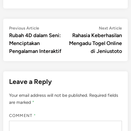
Post
Previous
Nex
Previous Article
Next Article
article:
artic
Rubah 4D dalam Seni:
Rahasia Keberhasilan
navigation
Menciptakan
Mengadu Togel Online
Pengalaman Interaktif
di Jeniustoto
Leave a Reply
Your email address will not be published.
Required fields
are marked
*
COMMENT
*