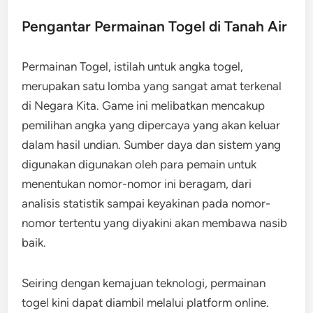
Pengantar Permainan Togel di Tanah Air
Permainan Togel, istilah untuk angka togel,
merupakan satu lomba yang sangat amat terkenal
di Negara Kita. Game ini melibatkan mencakup
pemilihan angka yang dipercaya yang akan keluar
dalam hasil undian. Sumber daya dan sistem yang
digunakan digunakan oleh para pemain untuk
menentukan nomor-nomor ini beragam, dari
analisis statistik sampai keyakinan pada nomor-
nomor tertentu yang diyakini akan membawa nasib
baik.
Seiring dengan kemajuan teknologi, permainan
togel kini dapat diambil melalui platform online.