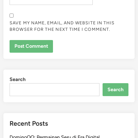
SAVE MY NAME, EMAIL, AND WEBSITE IN THIS
BROWSER FOR THE NEXT TIME I COMMENT.
Search
Search
Recent Posts
DominoQQ: Permainan Seru di Era Digital