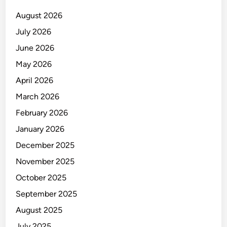
August 2026
July 2026
June 2026
May 2026
April 2026
March 2026
February 2026
January 2026
December 2025
November 2025
October 2025
September 2025
August 2025
July 2025