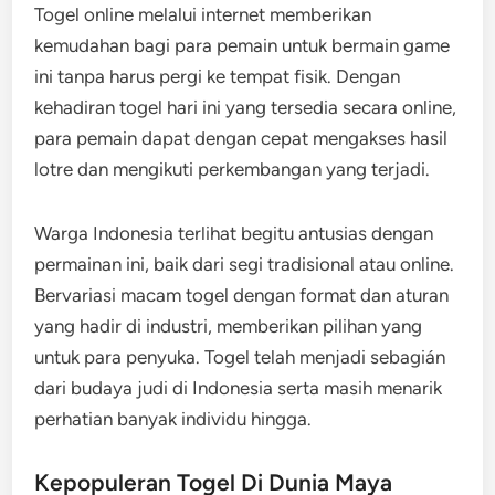
Togel online melalui internet memberikan
kemudahan bagi para pemain untuk bermain game
ini tanpa harus pergi ke tempat fisik. Dengan
kehadiran togel hari ini yang tersedia secara online,
para pemain dapat dengan cepat mengakses hasil
lotre dan mengikuti perkembangan yang terjadi.
Warga Indonesia terlihat begitu antusias dengan
permainan ini, baik dari segi tradisional atau online.
Bervariasi macam togel dengan format dan aturan
yang hadir di industri, memberikan pilihan yang
untuk para penyuka. Togel telah menjadi sebagián
dari budaya judi di Indonesia serta masih menarik
perhatian banyak individu hingga.
Kepopuleran Togel Di Dunia Maya