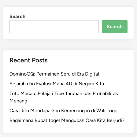
Search
Search
Recent Posts
DominoQQ: Permainan Seru di Era Digital
Sejarah dan Evolusi Maha 4D di Negara Kita
Toto Macau: Pelajari Tipe Taruhan dan Probabilitas
Menang
Cara Jitu Mendapatkan Kemenangan di Wali Togel
Bagaimana Bupatitogel Mengubah Cara Kita Berjudi?