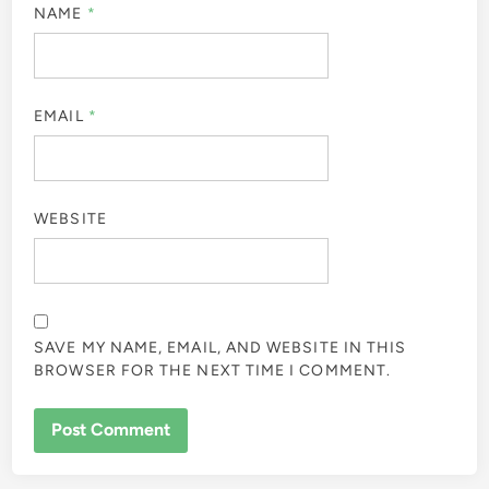
NAME
*
EMAIL
*
WEBSITE
SAVE MY NAME, EMAIL, AND WEBSITE IN THIS
BROWSER FOR THE NEXT TIME I COMMENT.