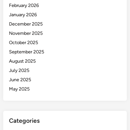
February 2026
January 2026
December 2025
November 2025
October 2025
September 2025
August 2025
July 2025
June 2025
May 2025
Categories