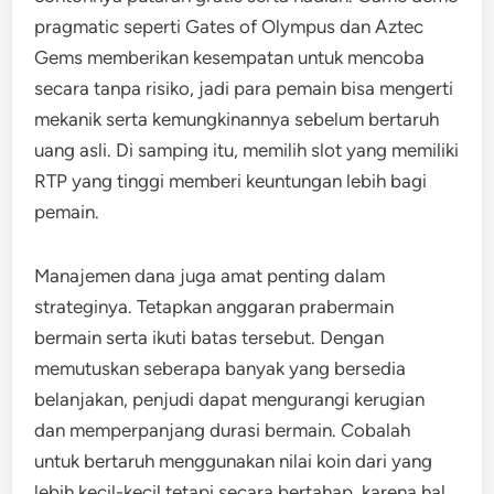
pragmatic seperti Gates of Olympus dan Aztec
Gems memberikan kesempatan untuk mencoba
secara tanpa risiko, jadi para pemain bisa mengerti
mekanik serta kemungkinannya sebelum bertaruh
uang asli. Di samping itu, memilih slot yang memiliki
RTP yang tinggi memberi keuntungan lebih bagi
pemain.
Manajemen dana juga amat penting dalam
strateginya. Tetapkan anggaran prabermain
bermain serta ikuti batas tersebut. Dengan
memutuskan seberapa banyak yang bersedia
belanjakan, penjudi dapat mengurangi kerugian
dan memperpanjang durasi bermain. Cobalah
untuk bertaruh menggunakan nilai koin dari yang
lebih kecil-kecil tetapi secara bertahap, karena hal