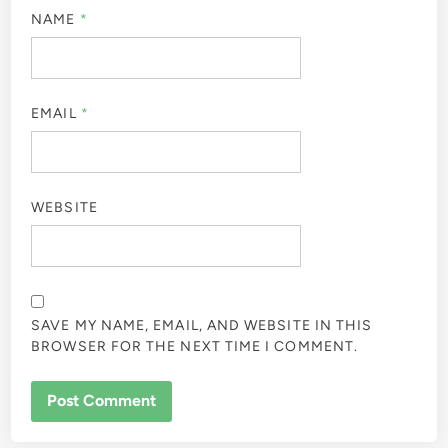
NAME
*
EMAIL
*
WEBSITE
SAVE MY NAME, EMAIL, AND WEBSITE IN THIS
BROWSER FOR THE NEXT TIME I COMMENT.