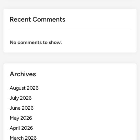
Recent Comments
No comments to show.
Archives
August 2026
July 2026
June 2026
May 2026
April 2026
March 2026