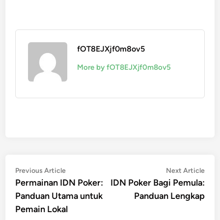
fOT8EJXjf0m8ov5
More by fOT8EJXjf0m8ov5
Post
Previous
Nex
Previous Article
Next Article
article:
artic
Permainan IDN Poker:
IDN Poker Bagi Pemula:
navigation
Panduan Utama untuk
Panduan Lengkap
Pemain Lokal