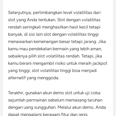
Selanjutnya, pertimbangkan level volatilitas dari
slot yang Anda tentukan. Slot dengan volatilitas
rendah seringkali menghasilkan hasil kecil tetapi
banyak, di sisi lain slot dengan volatilitas tinggi
menawarkan kemenangan besar tetapi jarang. Jika
kamu mau pendekatan bermain yang lebih aman,
sebaiknya pilih slot volatilitas rendah. Tetapi, jika
kamu berani mengambil risiko untuk meraih jackpot
yang tinggi, slot volatilitas tinggi bisa menjadi
alternatif yang menggoda.
Terakhir, gunakan akun demo slot untuk uji coba
sejumlah permainan sebelum memasang taruhan
dengan uang sungguhan. Melalui akun demo, Anda
dapat mengalami beragam fitur dan jenis