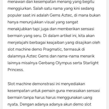
menawan dan kesempatan menang yang begitu
menggiurkan. Salah satu nama yang kini sedang
populer saat ini adalah Gems Aztec, di mana bukan
hanya menunjukkan visual yang sangat
menakjubkan tapi juga dan memberikan sensasi
bermain yang seru. Di dalam artikel ini, kita akan
menjelajahi berbagai keajaiban yang disajikan oleh
slot machine demo Pragmatic, termasuk di
dalamnya Aztec Gems dan nama-nama menarik
lainnya misalnya Gerbang Olympus serta Starlight
Princess.
Slot machine demonstrasi ini menyediakan
kesempatan untuk pemain guna merasakan sensasi
bermain tanpa harus harus menggunakan uang
nyata. Dengan adanya adanya akun demo slot