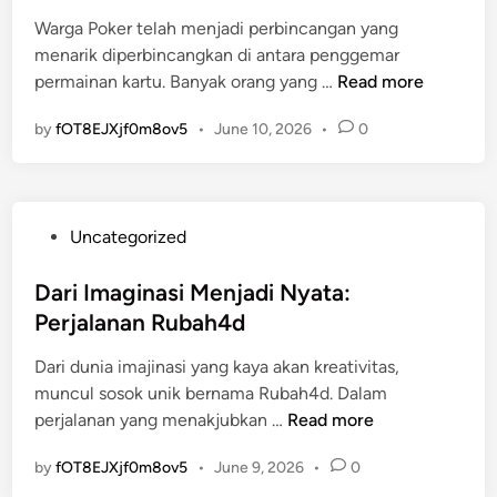
d
o
a
d
i
Warga Poker telah menjadi perbincangan yang
g
t
a
n
menarik diperbincangkan di antara penggemar
e
K
n
K
permainan kartu. Banyak orang yang …
Read more
l
u
K
i
:
d
e
by
fOT8EJXjf0m8ov5
•
June 10, 2026
•
0
s
F
a
t
a
r
S
e
h
o
l
r
d
m
o
g
P
Uncategorized
a
P
t
a
o
n
e
:
n
s
Dari Imaginasi Menjadi Nyata:
j
r
S
t
t
Perjalanan Rubah4d
u
m
t
u
e
g
a
r
n
Dari dunia imajinasi yang kaya akan kreativitas,
d
a
i
a
g
muncul sosok unik bernama Rubah4d. Dalam
i
F
n
t
a
D
perjalanan yang menakjubkan …
Read more
n
a
a
e
n
a
k
n
g
by
fOT8EJXjf0m8ov5
•
June 9, 2026
•
0
r
t
T
i