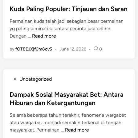
o
i
s
Kuda Paling Populer: Tinjauan dan Saran
C
t
e
Permainan kuda telah jadi sebagian besar permainan
e
r
yg paling diminati di antara pecinta judi online.
d
d
K
Dengan …
Read more
i
a
u
n
s
by
fOT8EJXjf0m8ov5
•
June 12, 2026
•
0
d
B
a
e
P
r
a
t
P
Uncategorized
l
a
o
i
r
s
Dampak Sosial Masyarakat Bet: Antara
n
u
t
Hiburan dan Ketergantungan
g
h
e
P
d
Selama beberapa tahun terakhir, fenomena wargabet
d
o
i
atau warga bet menjadi semakin terkenal di tengah
i
p
M
D
masyarakat. Permainan …
Read more
n
u
a
a