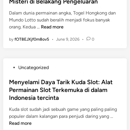
e
Misteri di Belakang Pengeluaran
a
a
i
a
e
s
n
t
n
l
Dalam dunia permainan angka, Togel Hongkong dan
d
e
M
a
a
m
Mundo Lotto sudah beralih menjadi fokus banyak
i
r
i
:
n
T
e
orang. Kedua …
Read more
n
t
t
P
P
o
n
a
o
e
by
fOT8EJXjf0m8ov5
•
June 9, 2026
•
o
0
g
u
s
r
k
e
j
s
j
e
l
u
e
a
r
H
E
r
l
P
Uncategorized
y
o
r
t
a
o
a
n
a
a
n
s
Menyelami Daya Tarik Kuda Slot: Alat
n
g
D
F
a
t
g
Permainan Slot Terkemuka di dalam
K
i
a
n
e
W
o
g
Indonesia tercinta
k
R
d
a
n
i
t
u
i
Kuda slot sudah jadi sebuah game yang paling paling
j
g
t
a
b
n
M
populer dalam kalangan para penjudi daring yang …
i
d
a
s
a
e
Read more
b
a
l
o
h
n