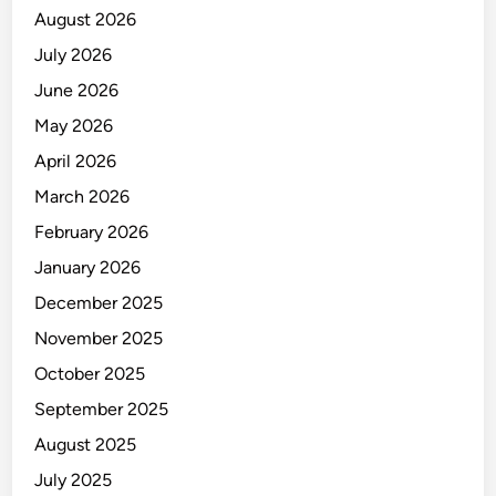
S
August 2026
a
l
n
July 2026
o
June 2026
t
T
May 2026
e
April 2026
r
March 2026
k
e
February 2026
m
January 2026
u
December 2025
k
a
November 2025
d
October 2025
i
September 2025
d
a
August 2025
l
July 2025
a